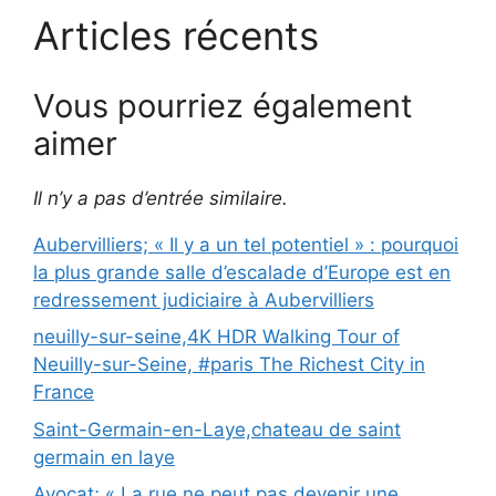
Articles récents
Vous pourriez également
aimer
Il n’y a pas d’entrée similaire.
Aubervilliers; « Il y a un tel potentiel » : pourquoi
la plus grande salle d’escalade d’Europe est en
redressement judiciaire à Aubervilliers
neuilly-sur-seine,4K HDR Walking Tour of
Neuilly-sur-Seine, #paris The Richest City in
France
Saint-Germain-en-Laye,chateau de saint
germain en laye
Avocat; « La rue ne peut pas devenir une