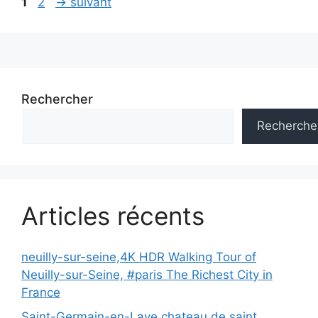
Navigation
Page
Page
1
2
→
suivant
des
articles
Rechercher
Recherche
Articles récents
neuilly-sur-seine,4K HDR Walking Tour of
Neuilly-sur-Seine, #paris The Richest City in
France
Saint-Germain-en-Laye,chateau de saint