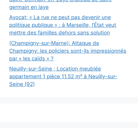
germain en laye
Avocat; « La rue ne peut pas devenir une
politique publique » : à Marseille, l’État veut
mettre des familles dehors sans solution
(Champigny-sur-Marne): Attaque de
Champigny: les policiers sont-ils impressionnés
par « les caïds » ?
Neuilly-sur-Seine ; Location meublée
appartement 1 pièce 11.52 m² à Neuilly-sur-
Seine (92)