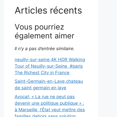
Articles récents
Vous pourriez
également aimer
Il n’y a pas d’entrée similaire.
neuilly-sur-seine,4K HDR Walking
Tour of Neuilly-sur-Seine, #paris
The Richest City in France
Saint-Germain-en-Laye,chateau
de saint germain en laye
Avocat; « La rue ne peut pas
devenir une politique publique » :
à Marseille, l’État veut mettre des
familles dehors sans solution