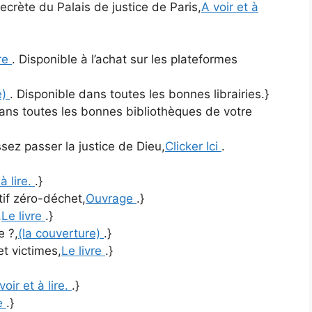
ecrète du Palais de justice de Paris,
A voir et à
vre
. Disponible à l’achat sur les plateformes
e)
. Disponible dans toutes les bonnes librairies.}
dans toutes les bonnes bibliothèques de votre
ez passer la justice de Dieu,
Clicker Ici
.
 à lire.
.}
tif zéro-déchet,
Ouvrage
.}
,
Le livre
.}
e ?,
(la couverture)
.}
et victimes,
Le livre
.}
voir et à lire.
.}
e
.}