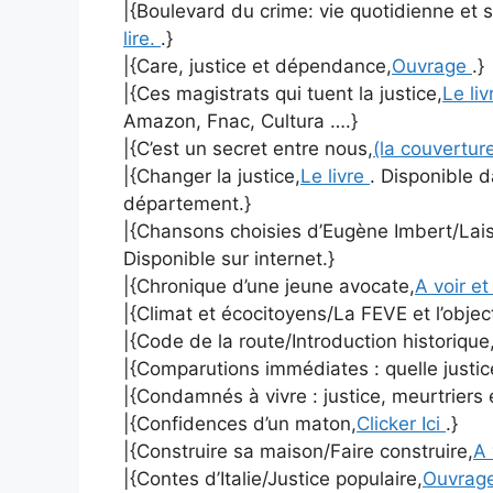
|{Boulevard du crime: vie quotidienne et s
lire.
.}
|{Care, justice et dépendance,
Ouvrage
.}
|{Ces magistrats qui tuent la justice,
Le li
Amazon, Fnac, Cultura ….}
|{C’est un secret entre nous,
(la couvertur
|{Changer la justice,
Le livre
. Disponible 
département.}
|{Chansons choisies d’Eugène Imbert/Laiss
Disponible sur internet.}
|{Chronique d’une jeune avocate,
A voir et
|{Climat et écocitoyens/La FEVE et l’objec
|{Code de la route/Introduction historique
|{Comparutions immédiates : quelle justic
|{Condamnés à vivre : justice, meurtriers 
|{Confidences d’un maton,
Clicker Ici
.}
|{Construire sa maison/Faire construire,
A 
|{Contes d’Italie/Justice populaire,
Ouvrag