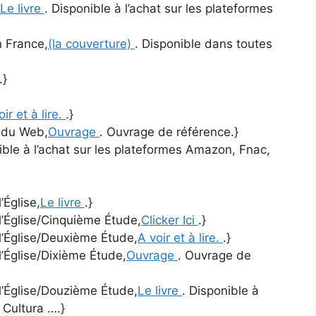
Le livre
. Disponible à l’achat sur les plateformes
n France,
(la couverture)
. Disponible dans toutes
.}
oir et à lire.
.}
t du Web,
Ouvrage
. Ouvrage de référence.}
ible à l’achat sur les plateformes Amazon, Fnac,
’Église,
Le livre
.}
 l’Église/Cinquième Étude,
Clicker Ici
.}
 l’Église/Deuxième Étude,
A voir et à lire.
.}
l’Église/Dixième Étude,
Ouvrage
. Ouvrage de
 l’Église/Douzième Étude,
Le livre
. Disponible à
 Cultura ….}