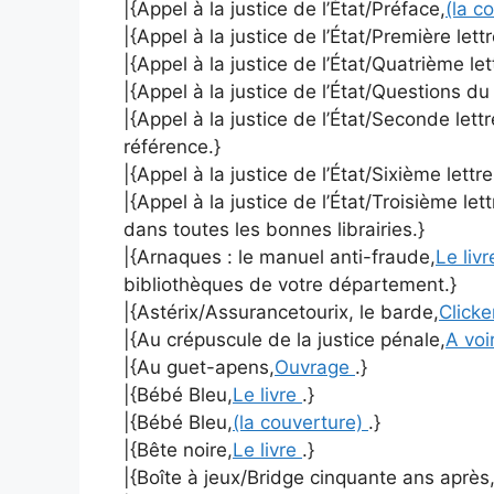
|{Appel à la justice de l’État/Préface,
(la c
|{Appel à la justice de l’État/Première lett
|{Appel à la justice de l’État/Quatrième le
|{Appel à la justice de l’État/Questions d
|{Appel à la justice de l’État/Seconde lett
référence.}
|{Appel à la justice de l’État/Sixième lettr
|{Appel à la justice de l’État/Troisième let
dans toutes les bonnes librairies.}
|{Arnaques : le manuel anti-fraude,
Le liv
bibliothèques de votre département.}
|{Astérix/Assurancetourix, le barde,
Clicke
|{Au crépuscule de la justice pénale,
A voir
|{Au guet-apens,
Ouvrage
.}
|{Bébé Bleu,
Le livre
.}
|{Bébé Bleu,
(la couverture)
.}
|{Bête noire,
Le livre
.}
|{Boîte à jeux/Bridge cinquante ans après