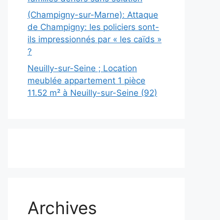
(Champigny-sur-Marne): Attaque
de Champigny: les policiers sont-
ils impressionnés par « les caïds »
?
Neuilly-sur-Seine ; Location
meublée appartement 1 pièce
11.52 m² à Neuilly-sur-Seine (92)
Archives