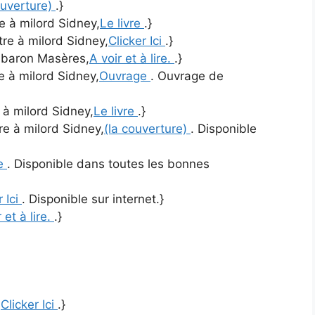
ouverture)
.}
re à milord Sidney,
Le livre
.}
ttre à milord Sidney,
Clicker Ici
.}
u baron Masères,
A voir et à lire.
.}
re à milord Sidney,
Ouvrage
. Ouvrage de
e à milord Sidney,
Le livre
.}
tre à milord Sidney,
(la couverture)
. Disponible
re
. Disponible dans toutes les bonnes
r Ici
. Disponible sur internet.}
 et à lire.
.}
,
Clicker Ici
.}