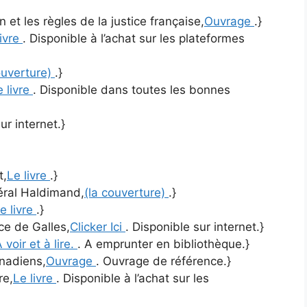
 et les règles de la justice française,
Ouvrage
.}
livre
. Disponible à l’achat sur les plateformes
ouverture)
.}
e livre
. Disponible dans toutes les bonnes
ur internet.}
t,
Le livre
.}
néral Haldimand,
(la couverture)
.}
e livre
.}
nce de Galles,
Clicker Ici
. Disponible sur internet.}
 voir et à lire.
. A emprunter en bibliothèque.}
anadiens,
Ouvrage
. Ouvrage de référence.}
re,
Le livre
. Disponible à l’achat sur les