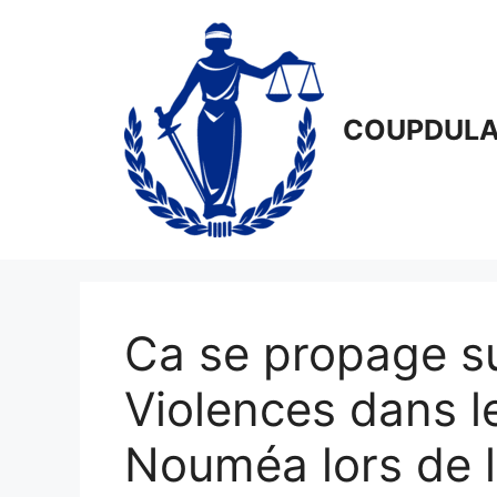
Aller
au
contenu
COUPDULA
Ca se propage su
Violences dans le
Nouméa lors de la