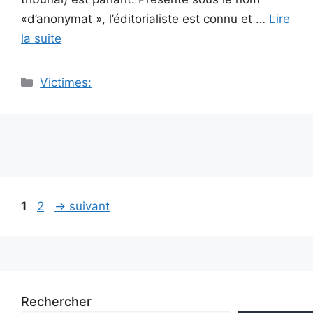
«d’anonymat », l’éditorialiste est connu et …
Lire
la suite
Catégories
Victimes:
Navigation
Page
Page
1
2
→
suivant
des
articles
Rechercher