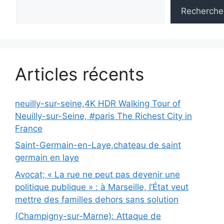
Recherche
Articles récents
neuilly-sur-seine,4K HDR Walking Tour of
Neuilly-sur-Seine, #paris The Richest City in
France
Saint-Germain-en-Laye,chateau de saint
germain en laye
Avocat; « La rue ne peut pas devenir une
politique publique » : à Marseille, l’État veut
mettre des familles dehors sans solution
(Champigny-sur-Marne): Attaque de