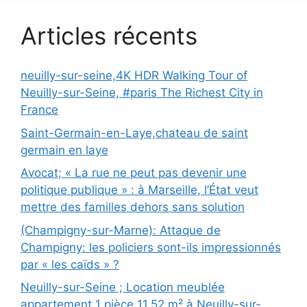
Articles récents
neuilly-sur-seine,4K HDR Walking Tour of
Neuilly-sur-Seine, #paris The Richest City in
France
Saint-Germain-en-Laye,chateau de saint
germain en laye
Avocat; « La rue ne peut pas devenir une
politique publique » : à Marseille, l’État veut
mettre des familles dehors sans solution
(Champigny-sur-Marne): Attaque de
Champigny: les policiers sont-ils impressionnés
par « les caïds » ?
Neuilly-sur-Seine ; Location meublée
appartement 1 pièce 11.52 m² à Neuilly-sur-