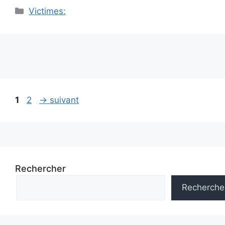
Catégories
Victimes:
Navigation
Page
Page
1
2
→
suivant
des
articles
Rechercher
Recherche