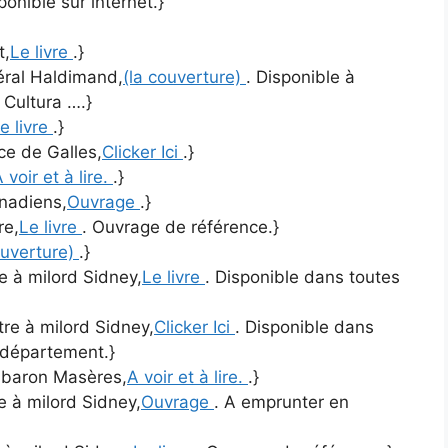
ponible sur internet.}
t,
Le livre
.}
néral Haldimand,
(la couverture)
. Disponible à
 Cultura ….}
e livre
.}
nce de Galles,
Clicker Ici
.}
 voir et à lire.
.}
anadiens,
Ouvrage
.}
re,
Le livre
. Ouvrage de référence.}
ouverture)
.}
re à milord Sidney,
Le livre
. Disponible dans toutes
ttre à milord Sidney,
Clicker Ici
. Disponible dans
 département.}
u baron Masères,
A voir et à lire.
.}
re à milord Sidney,
Ouvrage
. A emprunter en