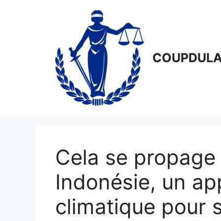
Aller
au
contenu
COUPDULA
Cela se propage s
Indonésie, un app
climatique pour s