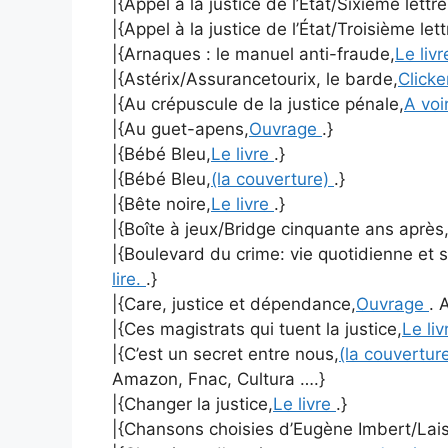
|{Appel à la justice de l’État/Sixième lettr
|{Appel à la justice de l’État/Troisième let
|{Arnaques : le manuel anti-fraude,
Le liv
|{Astérix/Assurancetourix, le barde,
Clicke
|{Au crépuscule de la justice pénale,
A voir
|{Au guet-apens,
Ouvrage
.}
|{Bébé Bleu,
Le livre
.}
|{Bébé Bleu,
(la couverture)
.}
|{Bête noire,
Le livre
.}
|{Boîte à jeux/Bridge cinquante ans après
|{Boulevard du crime: vie quotidienne et s
lire.
.}
|{Care, justice et dépendance,
Ouvrage
. 
|{Ces magistrats qui tuent la justice,
Le li
|{C’est un secret entre nous,
(la couvertur
Amazon, Fnac, Cultura ….}
|{Changer la justice,
Le livre
.}
|{Chansons choisies d’Eugène Imbert/Laiss