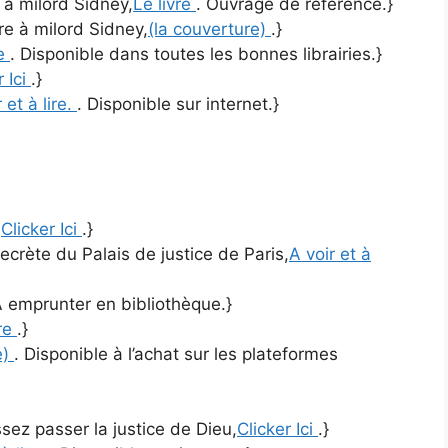
e à milord Sidney,
Le livre
. Ouvrage de référence.}
tre à milord Sidney,
(la couverture)
.}
re
. Disponible dans toutes les bonnes librairies.}
r Ici
.}
 et à lire.
. Disponible sur internet.}
,
Clicker Ici
.}
ecrète du Palais de justice de Paris,
A voir et à
A emprunter en bibliothèque.}
vre
.}
e)
. Disponible à l’achat sur les plateformes
ez passer la justice de Dieu,
Clicker Ici
.}