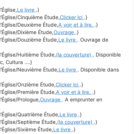
’Église,
Le livre
.}
 l’Église/Cinquième Étude,
Clicker Ici
.}
 l’Église/Deuxième Étude,
A voir et à lire.
.}
l’Église/Dixième Étude,
Ouvrage
.}
 l’Église/Douzième Étude,
Le livre
. Ouvrage de
l’Église/Huitième Étude,
(la couverture)
. Disponible
c, Cultura ….}
 l’Église/Neuvième Étude,
Le livre
. Disponible dans
 l’Église/Onzième Étude,
Clicker Ici
.}
l’Église/Première Étude,
A voir et à lire.
.}
l’Église/Prologue,
Ouvrage
. A emprunter en
 l’Église/Quatrième Étude,
Le livre
.}
 l’Église/Septième Étude,
(la couverture)
.}
l’Église/Sixième Étude,
Le livre
.}