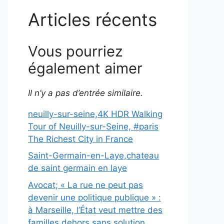
Articles récents
Vous pourriez
également aimer
Il n’y a pas d’entrée similaire.
neuilly-sur-seine,4K HDR Walking
Tour of Neuilly-sur-Seine, #paris
The Richest City in France
Saint-Germain-en-Laye,chateau
de saint germain en laye
Avocat; « La rue ne peut pas
devenir une politique publique » :
à Marseille, l’État veut mettre des
familles dehors sans solution