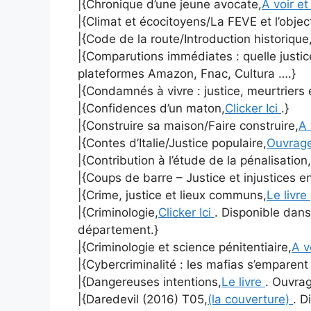
|{Chronique d’une jeune avocate,
A voir et
|{Climat et écocitoyens/La FEVE et l’objec
|{Code de la route/Introduction historique
|{Comparutions immédiates : quelle justic
plateformes Amazon, Fnac, Cultura ….}
|{Condamnés à vivre : justice, meurtriers 
|{Confidences d’un maton,
Clicker Ici
.}
|{Construire sa maison/Faire construire,
A 
|{Contes d’Italie/Justice populaire,
Ouvrag
|{Contribution à l’étude de la pénalisation,
|{Coups de barre – Justice et injustices e
|{Crime, justice et lieux communs,
Le livre
|{Criminologie,
Clicker Ici
. Disponible dans
département.}
|{Criminologie et science pénitentiaire,
A v
|{Cybercriminalité : les mafias s’emparen
|{Dangereuses intentions,
Le livre
. Ouvrag
|{Daredevil (2016) T05,
(la couverture)
. D