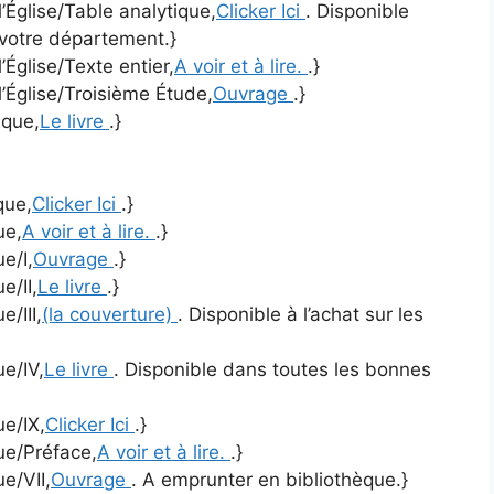
l’Église/Table analytique,
Clicker Ici
. Disponible
 votre département.}
’Église/Texte entier,
A voir et à lire.
.}
l’Église/Troisième Étude,
Ouvrage
.}
ique,
Le livre
.}
que,
Clicker Ici
.}
ue,
A voir et à lire.
.}
ue/I,
Ouvrage
.}
e/II,
Le livre
.}
e/III,
(la couverture)
. Disponible à l’achat sur les
ue/IV,
Le livre
. Disponible dans toutes les bonnes
ue/IX,
Clicker Ici
.}
que/Préface,
A voir et à lire.
.}
ue/VII,
Ouvrage
. A emprunter en bibliothèque.}