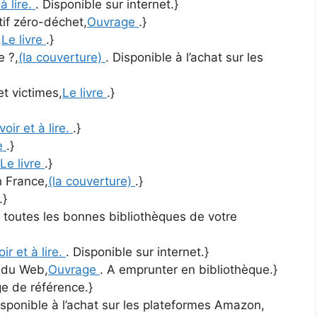
 à lire.
. Disponible sur internet.}
tif zéro-déchet,
Ouvrage
.}
,
Le livre
.}
e ?,
(la couverture)
. Disponible à l’achat sur les
et victimes,
Le livre
.}
voir et à lire.
.}
e
.}
Le livre
.}
n France,
(la couverture)
.}
.}
 toutes les bonnes bibliothèques de votre
oir et à lire.
. Disponible sur internet.}
t du Web,
Ouvrage
. A emprunter en bibliothèque.}
e de référence.}
isponible à l’achat sur les plateformes Amazon,