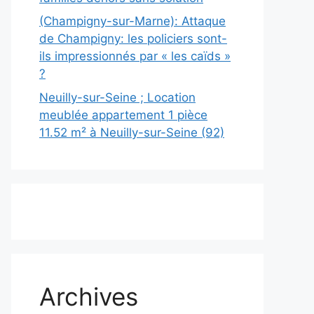
(Champigny-sur-Marne): Attaque
de Champigny: les policiers sont-
ils impressionnés par « les caïds »
?
Neuilly-sur-Seine ; Location
meublée appartement 1 pièce
11.52 m² à Neuilly-sur-Seine (92)
Archives