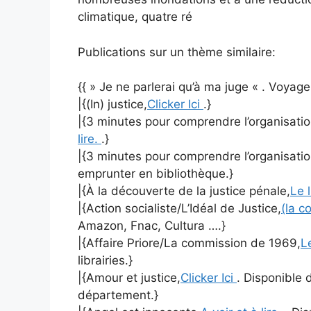
climatique, quatre ré
Publications sur un thème similaire:
{{ » Je ne parlerai qu’à ma juge « . Voyag
|{(In) justice,
Clicker Ici
.}
|{3 minutes pour comprendre l’organisation
lire.
.}
|{3 minutes pour comprendre l’organisation
emprunter en bibliothèque.}
|{À la découverte de la justice pénale,
Le 
|{Action socialiste/L’Idéal de Justice,
(la c
Amazon, Fnac, Cultura ….}
|{Affaire Priore/La commission de 1969,
L
librairies.}
|{Amour et justice,
Clicker Ici
. Disponible 
département.}