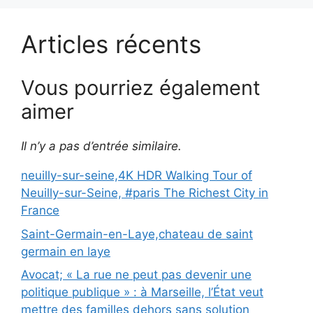
Articles récents
Vous pourriez également
aimer
Il n’y a pas d’entrée similaire.
neuilly-sur-seine,4K HDR Walking Tour of
Neuilly-sur-Seine, #paris The Richest City in
France
Saint-Germain-en-Laye,chateau de saint
germain en laye
Avocat; « La rue ne peut pas devenir une
politique publique » : à Marseille, l’État veut
mettre des familles dehors sans solution