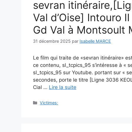
sevran itinéraire,[
Val d’Oise] Intouro I
Gd Val à Montsoult M
31 décembre 2025
par
Isabelle MARCE
Le film qui traite de «sevran itinéraire» 
ce contenu, sl_tcpics_95 s’intéresse à « s
sl_tcpics_95 sur Youtube. portant sur « se
secondes, porte le titre [Ligne 3036 KEOL
Cial …
Lire la suite
Catégories
Victimes: