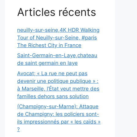
Articles récents
neuilly-sur-seine,4K HDR Walking
Tour of Neuilly-sur-Seine, #paris
The Richest City in France
Saint-Germain-en-Laye,chateau
de saint germain en laye
Avocat; « La rue ne peut pas
devenir une politique publique » :
à Marseille, l’État veut mettre des
familles dehors sans solution
(Champigny-sur-Marne): Attaque
de Champigny: les policiers sont-
ils impressionnés par « les caïds »
?