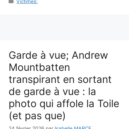
Catégories
Victimes:
Garde à vue; Andrew
Mountbatten
transpirant en sortant
de garde à vue : la
photo qui affole la Toile
(et pas que)
24 février 2026
par
Isabelle MARCE