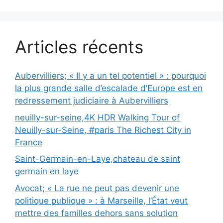
Articles récents
Aubervilliers; « Il y a un tel potentiel » : pourquoi
la plus grande salle d’escalade d’Europe est en
redressement judiciaire à Aubervilliers
neuilly-sur-seine,4K HDR Walking Tour of
Neuilly-sur-Seine, #paris The Richest City in
France
Saint-Germain-en-Laye,chateau de saint
germain en laye
Avocat; « La rue ne peut pas devenir une
politique publique » : à Marseille, l’État veut
mettre des familles dehors sans solution