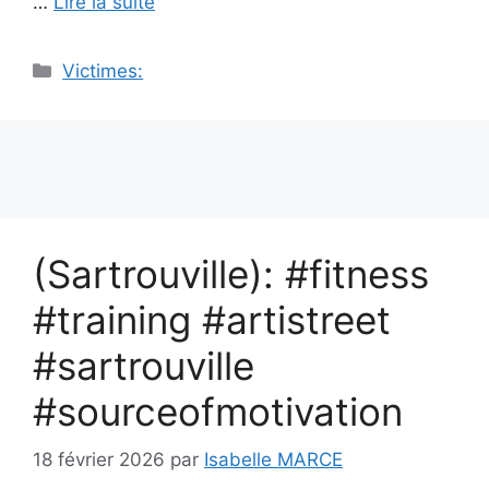
…
Lire la suite
Catégories
Victimes:
(Sartrouville): #fitness
#training #artistreet
#sartrouville
#sourceofmotivation
18 février 2026
par
Isabelle MARCE