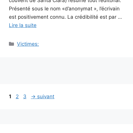
couvent de Santa Clara) résume tout l’éditorial.
Présenté sous le nom «d’anonymat », l’écrivain
est positivement connu. La crédibilité est par …
Lire la suite
Catégories
Victimes:
Navigation
Page
Page
Page
1
2
3
→
suivant
des
articles