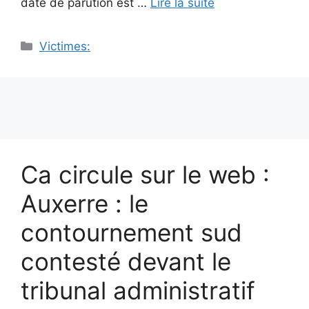
date de parution est …
Lire la suite
Catégories
Victimes:
Ca circule sur le web :
Auxerre : le
contournement sud
contesté devant le
tribunal administratif