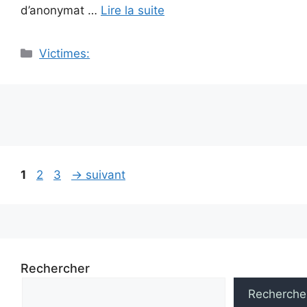
d’anonymat …
Lire la suite
Catégories
Victimes:
Navigation
Page
Page
Page
1
2
3
→
suivant
des
articles
Rechercher
Recherche