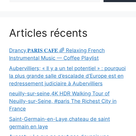
Articles récents
Drancy,𝐏𝐀𝐑𝐈𝐒 𝐂𝐀𝐅𝐄́ 🌈 Relaxing French
Instrumental Music — Coffee Playlist
Aubervilliers; « Il y a un tel potentiel » : pourquoi
la plus grande salle d’escalade d’Europe est en
redressement judiciaire à Aubervilliers
neuilly-sur-seine,4K HDR Walking Tour of
Neuilly-sur-Seine, #paris The Richest City in
France
Saint-Germain-en-Laye,chateau de saint
germain en laye