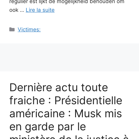
régulier est lijkt de mogelijkheid behouden om
ook …
Lire la suite
Catégories
Victimes:
Dernière actu toute
fraiche : Présidentielle
américaine : Musk mis
en garde par le