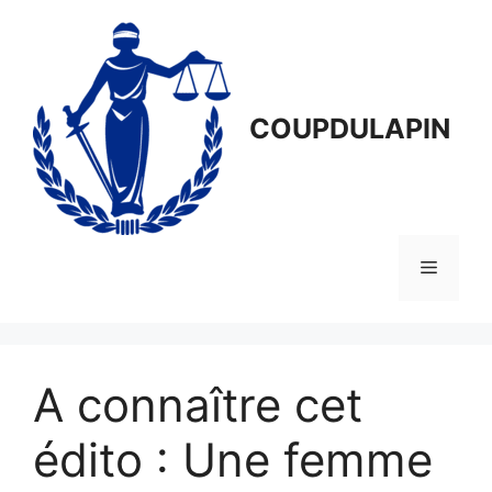
Aller
au
contenu
COUPDULAPIN
Menu
A connaître cet
édito : Une femme