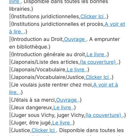
livre
. Disponible dans toutes les bonnes
librairies.}
|{Institutions juridictionnelles,
Clicker Ici
.}
|{Institutions juridictionnelles et procès,
A voir et
à lire.
.}
|{Introduction au Droit,
Ouvrage
. A emprunter
en bibliothèque.}
|{Introduction générale au droit,
Le livre
.}
|{Japonais/Liste des articles,
(la couverture)
.}
|{Japonais/Vocabulaire,
Le livre
.}
|{Japonais/Vocabulaire/Justice,
Clicker Ici
.}
|{Je voulais juste rentrer chez moi,
A voir et à
lire.
.}
|{J’étais à sa merci,
Ouvrage
.}
|{Jeux dangereux,
Le livre
.}
|{Juger sous Vichy, juger Vichy,
(la couverture)
.}
|{Juger, être jugé,
Le livre
.}
|{Justice,
Clicker Ici
. Disponible dans toutes les