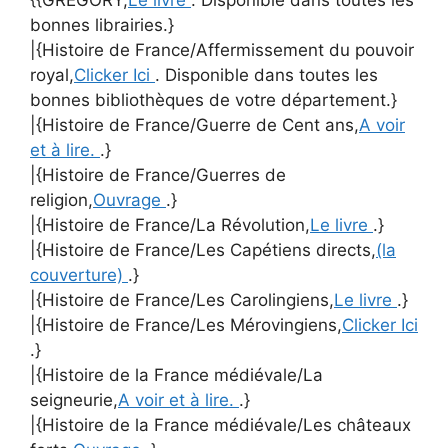
{{GREGORY,
Le livre
. Disponible dans toutes les
bonnes librairies.}
|{Histoire de France/Affermissement du pouvoir
royal,
Clicker Ici
. Disponible dans toutes les
bonnes bibliothèques de votre département.}
|{Histoire de France/Guerre de Cent ans,
A voir
et à lire.
.}
|{Histoire de France/Guerres de
religion,
Ouvrage
.}
|{Histoire de France/La Révolution,
Le livre
.}
|{Histoire de France/Les Capétiens directs,
(la
couverture)
.}
|{Histoire de France/Les Carolingiens,
Le livre
.}
|{Histoire de France/Les Mérovingiens,
Clicker Ici
.}
|{Histoire de la France médiévale/La
seigneurie,
A voir et à lire.
.}
|{Histoire de la France médiévale/Les châteaux