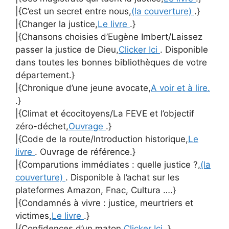
|{C’est un secret entre nous,
(la couverture)
.}
|{Changer la justice,
Le livre
.}
|{Chansons choisies d’Eugène Imbert/Laissez
passer la justice de Dieu,
Clicker Ici
. Disponible
dans toutes les bonnes bibliothèques de votre
département.}
|{Chronique d’une jeune avocate,
A voir et à lire.
.}
|{Climat et écocitoyens/La FEVE et l’objectif
zéro-déchet,
Ouvrage
.}
|{Code de la route/Introduction historique,
Le
livre
. Ouvrage de référence.}
|{Comparutions immédiates : quelle justice ?,
(la
couverture)
. Disponible à l’achat sur les
plateformes Amazon, Fnac, Cultura ….}
|{Condamnés à vivre : justice, meurtriers et
victimes,
Le livre
.}
|{Confidences d’un maton,
Clicker Ici
.}