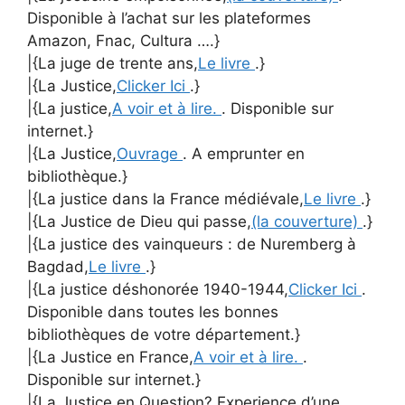
Disponible à l’achat sur les plateformes
Amazon, Fnac, Cultura ….}
|{La juge de trente ans,
Le livre
.}
|{La Justice,
Clicker Ici
.}
|{La justice,
A voir et à lire.
. Disponible sur
internet.}
|{La Justice,
Ouvrage
. A emprunter en
bibliothèque.}
|{La justice dans la France médiévale,
Le livre
.}
|{La Justice de Dieu qui passe,
(la couverture)
.}
|{La justice des vainqueurs : de Nuremberg à
Bagdad,
Le livre
.}
|{La justice déshonorée 1940-1944,
Clicker Ici
.
Disponible dans toutes les bonnes
bibliothèques de votre département.}
|{La Justice en France,
A voir et à lire.
.
Disponible sur internet.}
|{La Justice en Question? Experience d’une