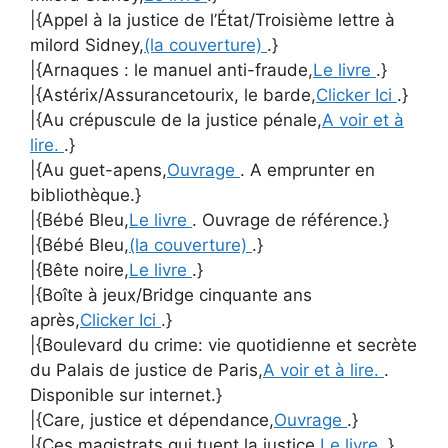
|{Appel à la justice de l’État/Troisième lettre à
milord Sidney,
(la couverture)
.}
|{Arnaques : le manuel anti-fraude,
Le livre
.}
|{Astérix/Assurancetourix, le barde,
Clicker Ici
.}
|{Au crépuscule de la justice pénale,
A voir et à
lire.
.}
|{Au guet-apens,
Ouvrage
. A emprunter en
bibliothèque.}
|{Bébé Bleu,
Le livre
. Ouvrage de référence.}
|{Bébé Bleu,
(la couverture)
.}
|{Bête noire,
Le livre
.}
|{Boîte à jeux/Bridge cinquante ans
après,
Clicker Ici
.}
|{Boulevard du crime: vie quotidienne et secrète
du Palais de justice de Paris,
A voir et à lire.
.
Disponible sur internet.}
|{Care, justice et dépendance,
Ouvrage
.}
|{Ces magistrats qui tuent la justice,
Le livre
.}