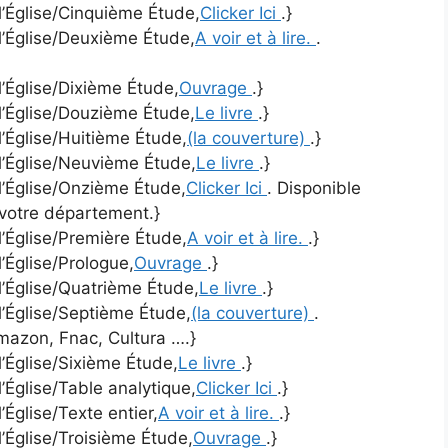
 l’Église/Cinquième Étude,
Clicker Ici
.}
 l’Église/Deuxième Étude,
A voir et à lire.
.
l’Église/Dixième Étude,
Ouvrage
.}
 l’Église/Douzième Étude,
Le livre
.}
l’Église/Huitième Étude,
(la couverture)
.}
 l’Église/Neuvième Étude,
Le livre
.}
 l’Église/Onzième Étude,
Clicker Ici
. Disponible
 votre département.}
l’Église/Première Étude,
A voir et à lire.
.}
l’Église/Prologue,
Ouvrage
.}
 l’Église/Quatrième Étude,
Le livre
.}
 l’Église/Septième Étude,
(la couverture)
.
Amazon, Fnac, Cultura ….}
l’Église/Sixième Étude,
Le livre
.}
l’Église/Table analytique,
Clicker Ici
.}
’Église/Texte entier,
A voir et à lire.
.}
l’Église/Troisième Étude,
Ouvrage
.}