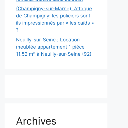
(Champigny-sur-Marne): Attaque
de Champigny: les policiers sont-
ils impressionnés par « les caïds »
?
Neuilly-sur-Seine ; Location
meublée appartement 1 pièce
11.52 m² à Neuilly-sur-Seine (92)
Archives