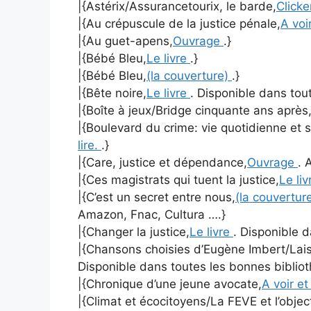
|{Astérix/Assurancetourix, le barde,
Clicke
|{Au crépuscule de la justice pénale,
A voir
|{Au guet-apens,
Ouvrage
.}
|{Bébé Bleu,
Le livre
.}
|{Bébé Bleu,
(la couverture)
.}
|{Bête noire,
Le livre
. Disponible dans tout
|{Boîte à jeux/Bridge cinquante ans après
|{Boulevard du crime: vie quotidienne et s
lire.
.}
|{Care, justice et dépendance,
Ouvrage
. 
|{Ces magistrats qui tuent la justice,
Le li
|{C’est un secret entre nous,
(la couvertur
Amazon, Fnac, Cultura ….}
|{Changer la justice,
Le livre
. Disponible d
|{Chansons choisies d’Eugène Imbert/Laiss
Disponible dans toutes les bonnes biblio
|{Chronique d’une jeune avocate,
A voir et
|{Climat et écocitoyens/La FEVE et l’objec