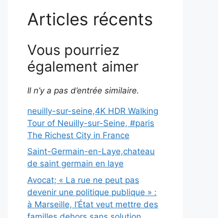
Articles récents
Vous pourriez
également aimer
Il n’y a pas d’entrée similaire.
neuilly-sur-seine,4K HDR Walking
Tour of Neuilly-sur-Seine, #paris
The Richest City in France
Saint-Germain-en-Laye,chateau
de saint germain en laye
Avocat; « La rue ne peut pas
devenir une politique publique » :
à Marseille, l’État veut mettre des
familles dehors sans solution