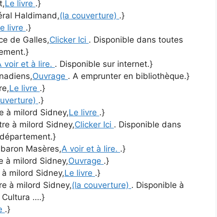
t,
Le livre
.}
néral Haldimand,
(la couverture)
.}
e livre
.}
nce de Galles,
Clicker Ici
. Disponible dans toutes
tement.}
 voir et à lire.
. Disponible sur internet.}
anadiens,
Ouvrage
. A emprunter en bibliothèque.}
re,
Le livre
.}
ouverture)
.}
re à milord Sidney,
Le livre
.}
ttre à milord Sidney,
Clicker Ici
. Disponible dans
 département.}
u baron Masères,
A voir et à lire.
.}
re à milord Sidney,
Ouvrage
.}
e à milord Sidney,
Le livre
.}
tre à milord Sidney,
(la couverture)
. Disponible à
 Cultura ….}
re
.}