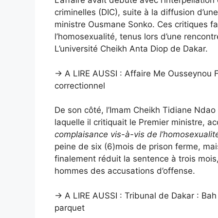
L’affaire avait débuté avec l’interpellatio
criminelles (DIC), suite à la diffusion d’un
ministre Ousmane Sonko. Ces critiques fai
l’homosexualité, tenus lors d’une rencon
L’université Cheikh Anta Diop de Dakar.
→ A LIRE AUSSI :
Affaire Me Ousseynou Fa
correctionnel
De son côté, l’Imam Cheikh Tidiane Ndao 
laquelle il critiquait le Premier ministre, 
complaisance vis-à-vis de l’homosexualit
peine de six (6)mois de prison ferme, mais
finalement réduit la sentence à trois mois
hommes des accusations d’offense.
→ A LIRE AUSSI :
Tribunal de Dakar : Bah
parquet