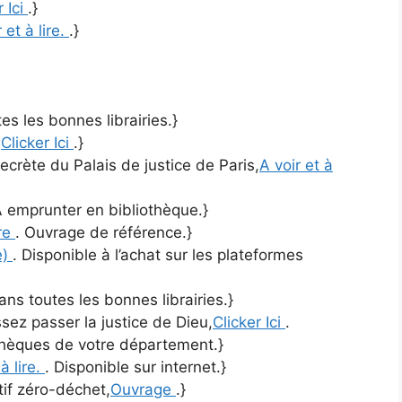
r Ici
.}
 et à lire.
.}
es les bonnes librairies.}
,
Clicker Ici
.}
ecrète du Palais de justice de Paris,
A voir et à
A emprunter en bibliothèque.}
vre
. Ouvrage de référence.}
e)
. Disponible à l’achat sur les plateformes
ans toutes les bonnes librairies.}
ez passer la justice de Dieu,
Clicker Ici
.
thèques de votre département.}
 à lire.
. Disponible sur internet.}
tif zéro-déchet,
Ouvrage
.}