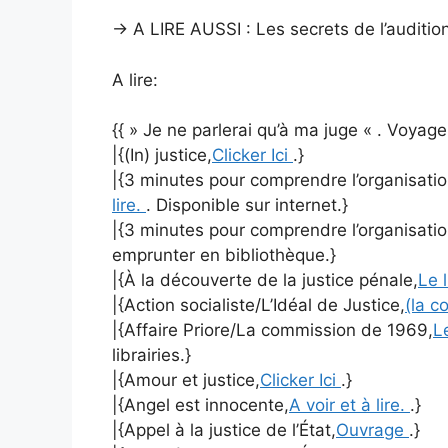
→ A LIRE AUSSI :
Les secrets de l’auditi
A lire:
{{ » Je ne parlerai qu’à ma juge « . Voyag
|{(In) justice,
Clicker Ici
.}
|{3 minutes pour comprendre l’organisation
lire.
. Disponible sur internet.}
|{3 minutes pour comprendre l’organisation
emprunter en bibliothèque.}
|{À la découverte de la justice pénale,
Le 
|{Action socialiste/L’Idéal de Justice,
(la c
|{Affaire Priore/La commission de 1969,
L
librairies.}
|{Amour et justice,
Clicker Ici
.}
|{Angel est innocente,
A voir et à lire.
.}
|{Appel à la justice de l’État,
Ouvrage
.}