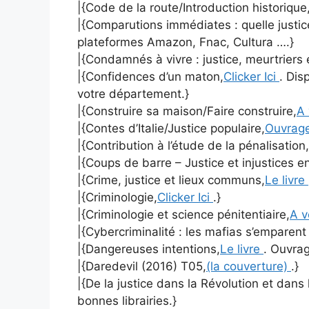
|{Code de la route/Introduction historique
|{Comparutions immédiates : quelle justic
plateformes Amazon, Fnac, Cultura ….}
|{Condamnés à vivre : justice, meurtriers 
|{Confidences d’un maton,
Clicker Ici
. Dis
votre département.}
|{Construire sa maison/Faire construire,
A 
|{Contes d’Italie/Justice populaire,
Ouvrag
|{Contribution à l’étude de la pénalisation,
|{Coups de barre – Justice et injustices e
|{Crime, justice et lieux communs,
Le livre
|{Criminologie,
Clicker Ici
.}
|{Criminologie et science pénitentiaire,
A v
|{Cybercriminalité : les mafias s’emparen
|{Dangereuses intentions,
Le livre
. Ouvrag
|{Daredevil (2016) T05,
(la couverture)
.}
|{De la justice dans la Révolution et dans l
bonnes librairies.}