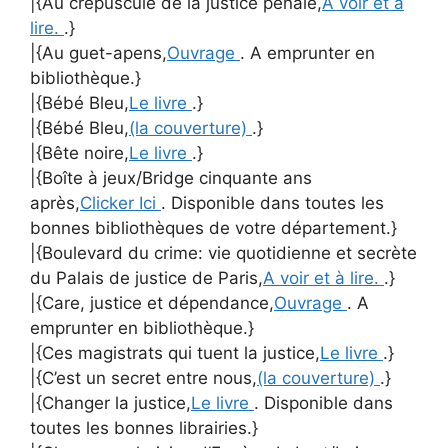
|{Au crépuscule de la justice pénale,
A voir et à
lire.
.}
|{Au guet-apens,
Ouvrage
. A emprunter en
bibliothèque.}
|{Bébé Bleu,
Le livre
.}
|{Bébé Bleu,
(la couverture)
.}
|{Bête noire,
Le livre
.}
|{Boîte à jeux/Bridge cinquante ans
après,
Clicker Ici
. Disponible dans toutes les
bonnes bibliothèques de votre département.}
|{Boulevard du crime: vie quotidienne et secrète
du Palais de justice de Paris,
A voir et à lire.
.}
|{Care, justice et dépendance,
Ouvrage
. A
emprunter en bibliothèque.}
|{Ces magistrats qui tuent la justice,
Le livre
.}
|{C’est un secret entre nous,
(la couverture)
.}
|{Changer la justice,
Le livre
. Disponible dans
toutes les bonnes librairies.}