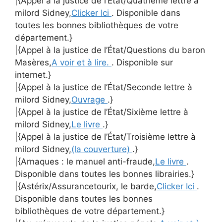
|{Appel à la justice de l’État/Quatrième lettre à
milord Sidney,
Clicker Ici
. Disponible dans
toutes les bonnes bibliothèques de votre
département.}
|{Appel à la justice de l’État/Questions du baron
Masères,
A voir et à lire.
. Disponible sur
internet.}
|{Appel à la justice de l’État/Seconde lettre à
milord Sidney,
Ouvrage
.}
|{Appel à la justice de l’État/Sixième lettre à
milord Sidney,
Le livre
.}
|{Appel à la justice de l’État/Troisième lettre à
milord Sidney,
(la couverture)
.}
|{Arnaques : le manuel anti-fraude,
Le livre
.
Disponible dans toutes les bonnes librairies.}
|{Astérix/Assurancetourix, le barde,
Clicker Ici
.
Disponible dans toutes les bonnes
bibliothèques de votre département.}