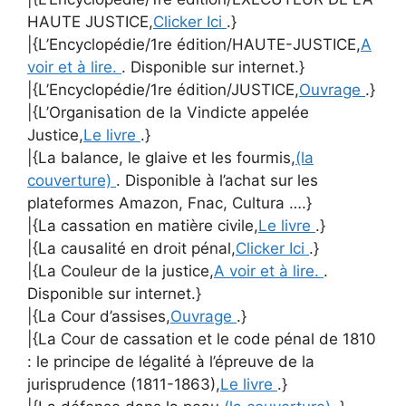
HAUTE JUSTICE,
Clicker Ici
.}
|{L’Encyclopédie/1re édition/HAUTE-JUSTICE,
A
voir et à lire.
. Disponible sur internet.}
|{L’Encyclopédie/1re édition/JUSTICE,
Ouvrage
.}
|{L’Organisation de la Vindicte appelée
Justice,
Le livre
.}
|{La balance, le glaive et les fourmis,
(la
couverture)
. Disponible à l’achat sur les
plateformes Amazon, Fnac, Cultura ….}
|{La cassation en matière civile,
Le livre
.}
|{La causalité en droit pénal,
Clicker Ici
.}
|{La Couleur de la justice,
A voir et à lire.
.
Disponible sur internet.}
|{La Cour d’assises,
Ouvrage
.}
|{La Cour de cassation et le code pénal de 1810
: le principe de légalité à l’épreuve de la
jurisprudence (1811-1863),
Le livre
.}