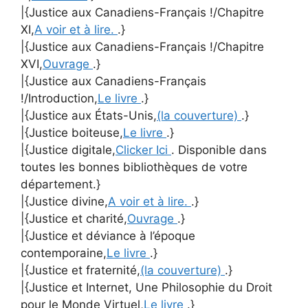
|{Justice aux Canadiens-Français !/Chapitre
XI,
A voir et à lire.
.}
|{Justice aux Canadiens-Français !/Chapitre
XVI,
Ouvrage
.}
|{Justice aux Canadiens-Français
!/Introduction,
Le livre
.}
|{Justice aux États-Unis,
(la couverture)
.}
|{Justice boiteuse,
Le livre
.}
|{Justice digitale,
Clicker Ici
. Disponible dans
toutes les bonnes bibliothèques de votre
département.}
|{Justice divine,
A voir et à lire.
.}
|{Justice et charité,
Ouvrage
.}
|{Justice et déviance à l’époque
contemporaine,
Le livre
.}
|{Justice et fraternité,
(la couverture)
.}
|{Justice et Internet, Une Philosophie du Droit
pour le Monde Virtuel,
Le livre
.}