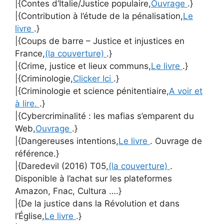
|{Contes d’Italie/Justice populaire,
Ouvrage
.}
|{Contribution à l’étude de la pénalisation,
Le
livre
.}
|{Coups de barre – Justice et injustices en
France,
(la couverture)
.}
|{Crime, justice et lieux communs,
Le livre
.}
|{Criminologie,
Clicker Ici
.}
|{Criminologie et science pénitentiaire,
A voir et
à lire.
.}
|{Cybercriminalité : les mafias s’emparent du
Web,
Ouvrage
.}
|{Dangereuses intentions,
Le livre
. Ouvrage de
référence.}
|{Daredevil (2016) T05,
(la couverture)
.
Disponible à l’achat sur les plateformes
Amazon, Fnac, Cultura ….}
|{De la justice dans la Révolution et dans
l’Église,
Le livre
.}