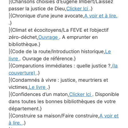
|{Chansons choisies d’Eugène Imbert/Laissez
passer la justice de Dieu,
Clicker Ici
.}
|{Chronique d’une jeune avocate,
A voir et à lire.
.}
|{Climat et écocitoyens/La FEVE et l’objectif
zéro-déchet,
Ouvrage
. A emprunter en
bibliothèque.}
|{Code de la route/Introduction historique,
Le
livre
. Ouvrage de référence.}
|{Comparutions immédiates : quelle justice ?,
(la
couverture)
.}
|{Condamnés à vivre : justice, meurtriers et
victimes,
Le livre
.}
|{Confidences d’un maton,
Clicker Ici
. Disponible
dans toutes les bonnes bibliothèques de votre
département.}
|{Construire sa maison/Faire construire,
A voir et
à lire.
.}