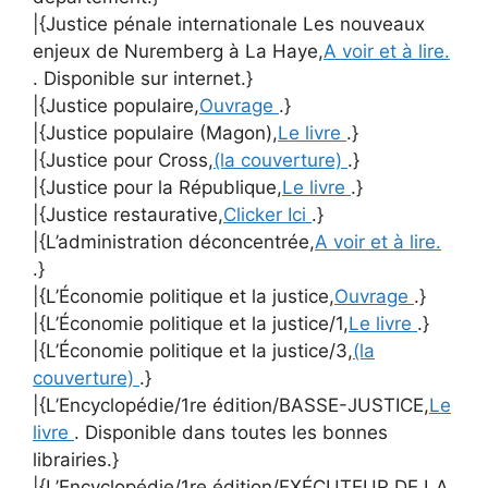
|{Justice pénale internationale Les nouveaux
enjeux de Nuremberg à La Haye,
A voir et à lire.
. Disponible sur internet.}
|{Justice populaire,
Ouvrage
.}
|{Justice populaire (Magon),
Le livre
.}
|{Justice pour Cross,
(la couverture)
.}
|{Justice pour la République,
Le livre
.}
|{Justice restaurative,
Clicker Ici
.}
|{L’administration déconcentrée,
A voir et à lire.
.}
|{L’Économie politique et la justice,
Ouvrage
.}
|{L’Économie politique et la justice/1,
Le livre
.}
|{L’Économie politique et la justice/3,
(la
couverture)
.}
|{L’Encyclopédie/1re édition/BASSE-JUSTICE,
Le
livre
. Disponible dans toutes les bonnes
librairies.}
|{L’Encyclopédie/1re édition/EXÉCUTEUR DE LA