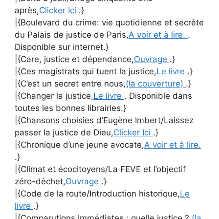
après,
Clicker Ici
.}
|{Boulevard du crime: vie quotidienne et secrète
du Palais de justice de Paris,
A voir et à lire.
.
Disponible sur internet.}
|{Care, justice et dépendance,
Ouvrage
.}
|{Ces magistrats qui tuent la justice,
Le livre
.}
|{C’est un secret entre nous,
(la couverture)
.}
|{Changer la justice,
Le livre
. Disponible dans
toutes les bonnes librairies.}
|{Chansons choisies d’Eugène Imbert/Laissez
passer la justice de Dieu,
Clicker Ici
.}
|{Chronique d’une jeune avocate,
A voir et à lire.
.}
|{Climat et écocitoyens/La FEVE et l’objectif
zéro-déchet,
Ouvrage
.}
|{Code de la route/Introduction historique,
Le
livre
.}
|{Comparutions immédiates : quelle justice ?,
(la