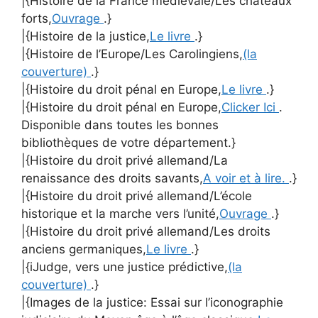
|{Histoire de la France médiévale/Les châteaux
forts,
Ouvrage
.}
|{Histoire de la justice,
Le livre
.}
|{Histoire de l’Europe/Les Carolingiens,
(la
couverture)
.}
|{Histoire du droit pénal en Europe,
Le livre
.}
|{Histoire du droit pénal en Europe,
Clicker Ici
.
Disponible dans toutes les bonnes
bibliothèques de votre département.}
|{Histoire du droit privé allemand/La
renaissance des droits savants,
A voir et à lire.
.}
|{Histoire du droit privé allemand/L’école
historique et la marche vers l’unité,
Ouvrage
.}
|{Histoire du droit privé allemand/Les droits
anciens germaniques,
Le livre
.}
|{iJudge, vers une justice prédictive,
(la
couverture)
.}
|{Images de la justice: Essai sur l’iconographie