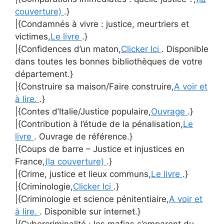
couverture)
.}
|{Condamnés à vivre : justice, meurtriers et
victimes,
Le livre
.}
|{Confidences d’un maton,
Clicker Ici
. Disponible
dans toutes les bonnes bibliothèques de votre
département.}
|{Construire sa maison/Faire construire,
A voir et
à lire.
.}
|{Contes d’Italie/Justice populaire,
Ouvrage
.}
|{Contribution à l’étude de la pénalisation,
Le
livre
. Ouvrage de référence.}
|{Coups de barre – Justice et injustices en
France,
(la couverture)
.}
|{Crime, justice et lieux communs,
Le livre
.}
|{Criminologie,
Clicker Ici
.}
|{Criminologie et science pénitentiaire,
A voir et
à lire.
. Disponible sur internet.}
|{Cybercriminalité : les mafias s’emparent du