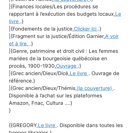
|{Finances locales/Les procédures se
rapportant à l’exécution des budgets locaux,
Le
livre
.}
|{Fondements de la justice,
Clicker Ici
.}
|{Fragment sur la justice/Édition Garnier,
A voir
et à lire.
.}
|{Genre, patrimoine et droit civil : Les femmes
mariées de la bourgeoisie québécoise en
procès, 1900-1930,
Ouvrage
.}
|{Grec ancien/Dieux/Dicé,
Le livre
. Ouvrage de
référence.}
|{Grec ancien/Dieux/Thémis,
(la couverture)
.
Disponible à l’achat sur les plateformes
Amazon, Fnac, Cultura ….}
}
{{GREGORY,
Le livre
. Disponible dans toutes les
bonnes librairies.}