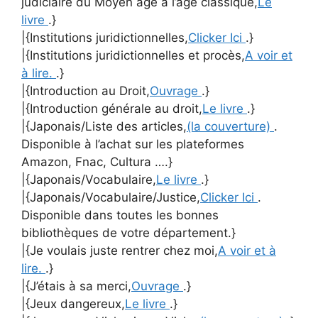
judiciaire du Moyen âge à l’âge classique,
Le
livre
.}
|{Institutions juridictionnelles,
Clicker Ici
.}
|{Institutions juridictionnelles et procès,
A voir et
à lire.
.}
|{Introduction au Droit,
Ouvrage
.}
|{Introduction générale au droit,
Le livre
.}
|{Japonais/Liste des articles,
(la couverture)
.
Disponible à l’achat sur les plateformes
Amazon, Fnac, Cultura ….}
|{Japonais/Vocabulaire,
Le livre
.}
|{Japonais/Vocabulaire/Justice,
Clicker Ici
.
Disponible dans toutes les bonnes
bibliothèques de votre département.}
|{Je voulais juste rentrer chez moi,
A voir et à
lire.
.}
|{J’étais à sa merci,
Ouvrage
.}
|{Jeux dangereux,
Le livre
.}