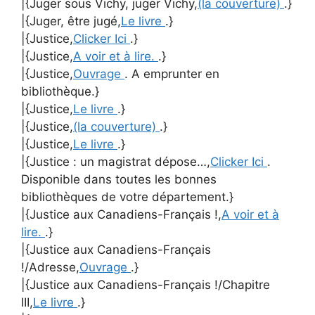
|{Juger sous Vichy, juger Vichy,
(la couverture)
.}
|{Juger, être jugé,
Le livre
.}
|{Justice,
Clicker Ici
.}
|{Justice,
A voir et à lire.
.}
|{Justice,
Ouvrage
. A emprunter en
bibliothèque.}
|{Justice,
Le livre
.}
|{Justice,
(la couverture)
.}
|{Justice,
Le livre
.}
|{Justice : un magistrat dépose…,
Clicker Ici
.
Disponible dans toutes les bonnes
bibliothèques de votre département.}
|{Justice aux Canadiens-Français !,
A voir et à
lire.
.}
|{Justice aux Canadiens-Français
!/Adresse,
Ouvrage
.}
|{Justice aux Canadiens-Français !/Chapitre
III,
Le livre
.}