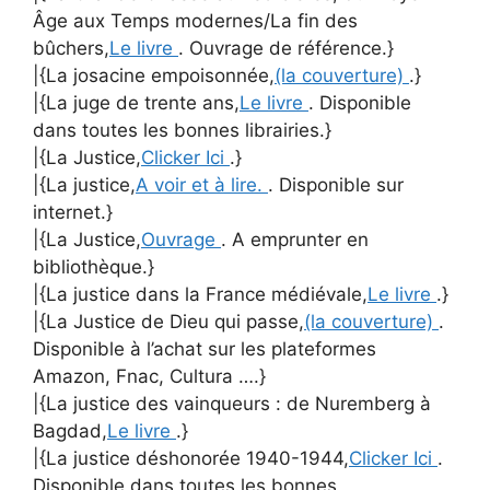
Âge aux Temps modernes/La fin des
bûchers,
Le livre
. Ouvrage de référence.}
|{La josacine empoisonnée,
(la couverture)
.}
|{La juge de trente ans,
Le livre
. Disponible
dans toutes les bonnes librairies.}
|{La Justice,
Clicker Ici
.}
|{La justice,
A voir et à lire.
. Disponible sur
internet.}
|{La Justice,
Ouvrage
. A emprunter en
bibliothèque.}
|{La justice dans la France médiévale,
Le livre
.}
|{La Justice de Dieu qui passe,
(la couverture)
.
Disponible à l’achat sur les plateformes
Amazon, Fnac, Cultura ….}
|{La justice des vainqueurs : de Nuremberg à
Bagdad,
Le livre
.}
|{La justice déshonorée 1940-1944,
Clicker Ici
.
Disponible dans toutes les bonnes