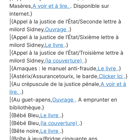
Masères,
A voir et à lire.
. Disponible sur
internet.}
|{Appel à la justice de l’État/Seconde lettre à
milord Sidney,
Ouvrage
.}
|{Appel à la justice de l’État/Sixième lettre à
milord Sidney,
Le livre
.}
|{Appel à la justice de l’État/Troisième lettre à
milord Sidney,
(la couverture)
.}
|{Arnaques : le manuel anti-fraude,
Le livre
.}
|{Astérix/Assurancetourix, le barde,
Clicker Ici
.}
|{Au crépuscule de la justice pénale,
A voir et à
lire.
.}
|{Au guet-apens,
Ouvrage
. A emprunter en
bibliothèque.}
|{Bébé Bleu,
Le livre
.}
|{Bébé Bleu,
(la couverture)
.}
|{Bête noire,
Le livre
.}
|{Boîte à jeux/Bridge cinquante ans