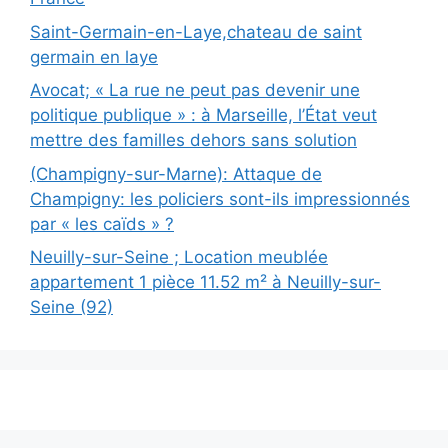
Saint-Germain-en-Laye,chateau de saint
germain en laye
Avocat; « La rue ne peut pas devenir une
politique publique » : à Marseille, l’État veut
mettre des familles dehors sans solution
(Champigny-sur-Marne): Attaque de
Champigny: les policiers sont-ils impressionnés
par « les caïds » ?
Neuilly-sur-Seine ; Location meublée
appartement 1 pièce 11.52 m² à Neuilly-sur-
Seine (92)