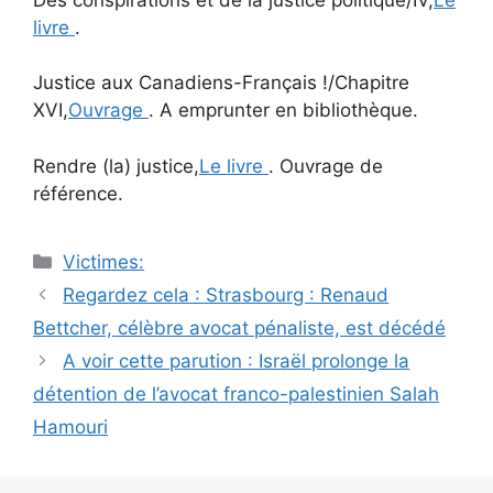
livre
.
Justice aux Canadiens-Français !/Chapitre
XVI,
Ouvrage
. A emprunter en bibliothèque.
Rendre (la) justice,
Le livre
. Ouvrage de
référence.
Catégories
Victimes:
Navigation
Regardez cela : Strasbourg : Renaud
des
Bettcher, célèbre avocat pénaliste, est décédé
articles
A voir cette parution : Israël prolonge la
détention de l’avocat franco-palestinien Salah
Hamouri