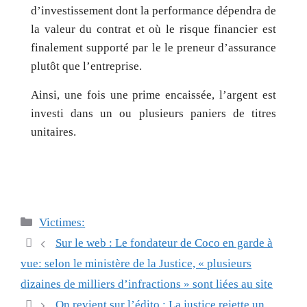
d’investissement dont la performance dépendra de
la valeur du contrat et où le risque financier est
finalement supporté par le le preneur d’assurance
plutôt que l’entreprise.
Ainsi, une fois une prime encaissée, l’argent est
investi dans un ou plusieurs paniers de titres
unitaires.
Catégories
Victimes:
Navigation
Sur le web : Le fondateur de Coco en garde à
des
vue: selon le ministère de la Justice, « plusieurs
articles
dizaines de milliers d’infractions » sont liées au site
On revient sur l’édito : La justice rejette un