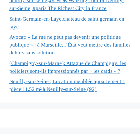
neuilly-sur-seine,4K HDR Walking Tour of Neuilly-
sur-Seine, #paris The Richest City in France
Saint-Germain-en-Laye,chateau de saint germain en
laye
Avocat; « La rue ne peut pas devenir une politique
publique » : à Marseille, l’État veut mettre des familles
dehors sans solution
(Champigny-sur-Marne): Attaque de Champigny: les
policiers sont-ils impressionnés par « les caïds » ?
Neuilly-sur-Seine ; Location meublée appartement 1
pièce 11.52 m² à Neuilly-sur-Seine (92)