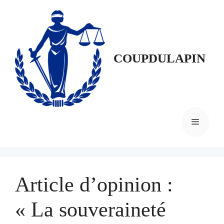
Aller
au
contenu
COUPDULAPIN
MENU
Article d’opinion :
« La souveraineté