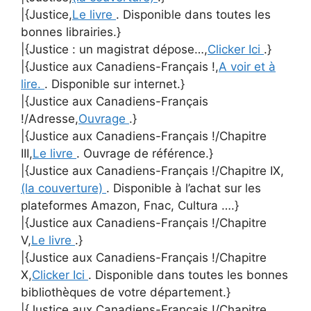
|{Justice,
Le livre
. Disponible dans toutes les
bonnes librairies.}
|{Justice : un magistrat dépose…,
Clicker Ici
.}
|{Justice aux Canadiens-Français !,
A voir et à
lire.
. Disponible sur internet.}
|{Justice aux Canadiens-Français
!/Adresse,
Ouvrage
.}
|{Justice aux Canadiens-Français !/Chapitre
III,
Le livre
. Ouvrage de référence.}
|{Justice aux Canadiens-Français !/Chapitre IX,
(la couverture)
. Disponible à l’achat sur les
plateformes Amazon, Fnac, Cultura ….}
|{Justice aux Canadiens-Français !/Chapitre
V,
Le livre
.}
|{Justice aux Canadiens-Français !/Chapitre
X,
Clicker Ici
. Disponible dans toutes les bonnes
bibliothèques de votre département.}
|{Justice aux Canadiens-Français !/Chapitre