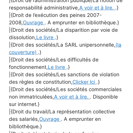
|{Droit de l’administration publique/La notion de
responsabilité administrative,
A voir et à lire.
.}
|{Droit de l’exécution des peines 2007-
2008,
Ouvrage
. A emprunter en bibliothèque.}
|{Droit des sociétés/La disparition par voie de
dissolution,
Le livre
.}
|{Droit des sociétés/La SARL unipersonnelle,
(la
couverture)
.}
|{Droit des sociétés/Les difficultés de
fonctionnement,
Le livre
.}
|{Droit des sociétés/Les sanctions de violation
des règles de constitution,
Clicker Ici
.}
|{Droit des sociétés/Les sociétés commerciales
non immatriculées,
A voir et à lire.
. Disponible
sur internet.}
|{Droit du travail/La représentation collective
des salariés,
Ouvrage
. A emprunter en
bibliothèque.}