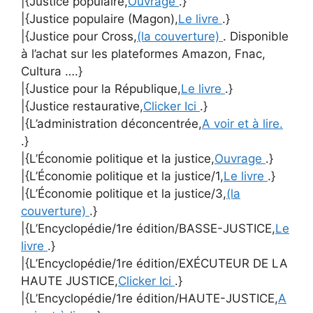
|{Justice populaire,
Ouvrage
.}
|{Justice populaire (Magon),
Le livre
.}
|{Justice pour Cross,
(la couverture)
. Disponible
à l’achat sur les plateformes Amazon, Fnac,
Cultura ….}
|{Justice pour la République,
Le livre
.}
|{Justice restaurative,
Clicker Ici
.}
|{L’administration déconcentrée,
A voir et à lire.
.}
|{L’Économie politique et la justice,
Ouvrage
.}
|{L’Économie politique et la justice/1,
Le livre
.}
|{L’Économie politique et la justice/3,
(la
couverture)
.}
|{L’Encyclopédie/1re édition/BASSE-JUSTICE,
Le
livre
.}
|{L’Encyclopédie/1re édition/EXÉCUTEUR DE LA
HAUTE JUSTICE,
Clicker Ici
.}
|{L’Encyclopédie/1re édition/HAUTE-JUSTICE,
A