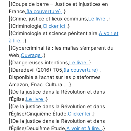
|{Coups de barre – Justice et injustices en
France,
(la couverture)
.}
|{Crime, justice et lieux communs,
Le livre
.}
|{Criminologie,
Clicker Ici
.}
|{Criminologie et science pénitentiaire,
A voir et
à lire.
.}
|{Cybercriminalité : les mafias s’emparent du
Web,
Ouvrage
.}
|{Dangereuses intentions,
Le livre
.}
|{Daredevil (2016) T05,
(la couverture)
.
Disponible à l’achat sur les plateformes
Amazon, Fnac, Cultura ….}
|{De la justice dans la Révolution et dans
l’Église,
Le livre
.}
|{De la justice dans la Révolution et dans
l’Église/Cinquième Étude,
Clicker Ici
.}
|{De la justice dans la Révolution et dans
l’Église/Deuxième Étude,
A voir et à lire.
.}