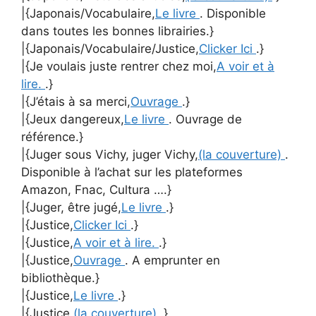
|{Japonais/Vocabulaire,
Le livre
. Disponible
dans toutes les bonnes librairies.}
|{Japonais/Vocabulaire/Justice,
Clicker Ici
.}
|{Je voulais juste rentrer chez moi,
A voir et à
lire.
.}
|{J’étais à sa merci,
Ouvrage
.}
|{Jeux dangereux,
Le livre
. Ouvrage de
référence.}
|{Juger sous Vichy, juger Vichy,
(la couverture)
.
Disponible à l’achat sur les plateformes
Amazon, Fnac, Cultura ….}
|{Juger, être jugé,
Le livre
.}
|{Justice,
Clicker Ici
.}
|{Justice,
A voir et à lire.
.}
|{Justice,
Ouvrage
. A emprunter en
bibliothèque.}
|{Justice,
Le livre
.}
|{Justice,
(la couverture)
.}