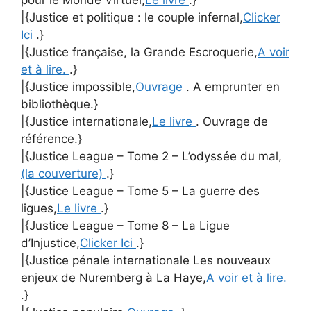
pour le Monde Virtuel,
Le livre
.}
|{Justice et politique : le couple infernal,
Clicker
Ici
.}
|{Justice française, la Grande Escroquerie,
A voir
et à lire.
.}
|{Justice impossible,
Ouvrage
. A emprunter en
bibliothèque.}
|{Justice internationale,
Le livre
. Ouvrage de
référence.}
|{Justice League – Tome 2 – L’odyssée du mal,
(la couverture)
.}
|{Justice League – Tome 5 – La guerre des
ligues,
Le livre
.}
|{Justice League – Tome 8 – La Ligue
d’Injustice,
Clicker Ici
.}
|{Justice pénale internationale Les nouveaux
enjeux de Nuremberg à La Haye,
A voir et à lire.
.}