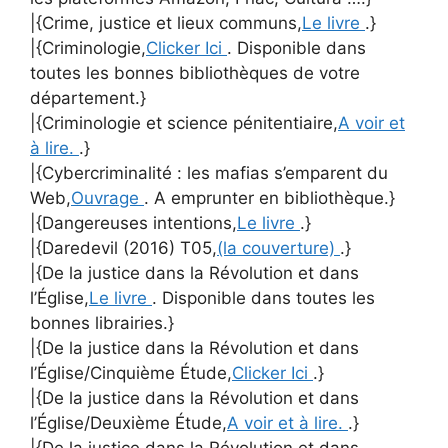
|{Crime, justice et lieux communs,
Le livre
.}
|{Criminologie,
Clicker Ici
. Disponible dans
toutes les bonnes bibliothèques de votre
département.}
|{Criminologie et science pénitentiaire,
A voir et
à lire.
.}
|{Cybercriminalité : les mafias s’emparent du
Web,
Ouvrage
. A emprunter en bibliothèque.}
|{Dangereuses intentions,
Le livre
.}
|{Daredevil (2016) T05,
(la couverture)
.}
|{De la justice dans la Révolution et dans
l’Église,
Le livre
. Disponible dans toutes les
bonnes librairies.}
|{De la justice dans la Révolution et dans
l’Église/Cinquième Étude,
Clicker Ici
.}
|{De la justice dans la Révolution et dans
l’Église/Deuxième Étude,
A voir et à lire.
.}
|{De la justice dans la Révolution et dans