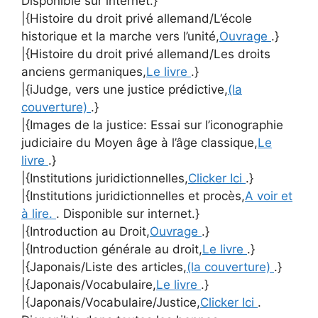
Disponible sur internet.}
|{Histoire du droit privé allemand/L’école
historique et la marche vers l’unité,
Ouvrage
.}
|{Histoire du droit privé allemand/Les droits
anciens germaniques,
Le livre
.}
|{iJudge, vers une justice prédictive,
(la
couverture)
.}
|{Images de la justice: Essai sur l’iconographie
judiciaire du Moyen âge à l’âge classique,
Le
livre
.}
|{Institutions juridictionnelles,
Clicker Ici
.}
|{Institutions juridictionnelles et procès,
A voir et
à lire.
. Disponible sur internet.}
|{Introduction au Droit,
Ouvrage
.}
|{Introduction générale au droit,
Le livre
.}
|{Japonais/Liste des articles,
(la couverture)
.}
|{Japonais/Vocabulaire,
Le livre
.}
|{Japonais/Vocabulaire/Justice,
Clicker Ici
.