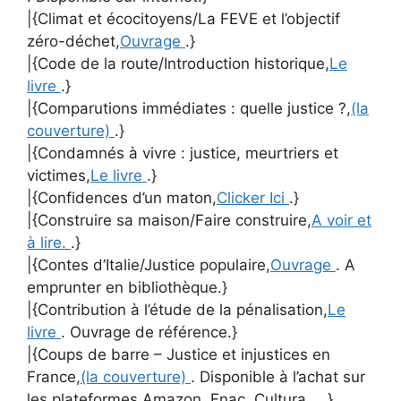
|{Climat et écocitoyens/La FEVE et l’objectif
zéro-déchet,
Ouvrage
.}
|{Code de la route/Introduction historique,
Le
livre
.}
|{Comparutions immédiates : quelle justice ?,
(la
couverture)
.}
|{Condamnés à vivre : justice, meurtriers et
victimes,
Le livre
.}
|{Confidences d’un maton,
Clicker Ici
.}
|{Construire sa maison/Faire construire,
A voir et
à lire.
.}
|{Contes d’Italie/Justice populaire,
Ouvrage
. A
emprunter en bibliothèque.}
|{Contribution à l’étude de la pénalisation,
Le
livre
. Ouvrage de référence.}
|{Coups de barre – Justice et injustices en
France,
(la couverture)
. Disponible à l’achat sur
les plateformes Amazon, Fnac, Cultura ….}