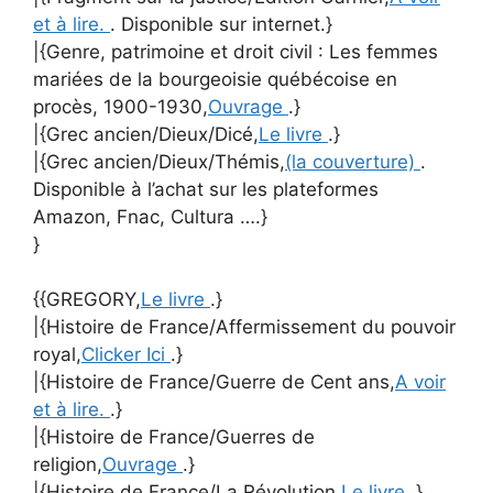
et à lire.
. Disponible sur internet.}
|{Genre, patrimoine et droit civil : Les femmes
mariées de la bourgeoisie québécoise en
procès, 1900-1930,
Ouvrage
.}
|{Grec ancien/Dieux/Dicé,
Le livre
.}
|{Grec ancien/Dieux/Thémis,
(la couverture)
.
Disponible à l’achat sur les plateformes
Amazon, Fnac, Cultura ….}
}
{{GREGORY,
Le livre
.}
|{Histoire de France/Affermissement du pouvoir
royal,
Clicker Ici
.}
|{Histoire de France/Guerre de Cent ans,
A voir
et à lire.
.}
|{Histoire de France/Guerres de
religion,
Ouvrage
.}
|{Histoire de France/La Révolution,
Le livre
.}