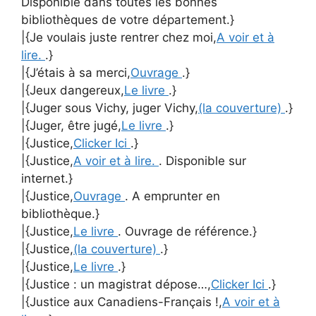
Disponible dans toutes les bonnes
bibliothèques de votre département.}
|{Je voulais juste rentrer chez moi,
A voir et à
lire.
.}
|{J’étais à sa merci,
Ouvrage
.}
|{Jeux dangereux,
Le livre
.}
|{Juger sous Vichy, juger Vichy,
(la couverture)
.}
|{Juger, être jugé,
Le livre
.}
|{Justice,
Clicker Ici
.}
|{Justice,
A voir et à lire.
. Disponible sur
internet.}
|{Justice,
Ouvrage
. A emprunter en
bibliothèque.}
|{Justice,
Le livre
. Ouvrage de référence.}
|{Justice,
(la couverture)
.}
|{Justice,
Le livre
.}
|{Justice : un magistrat dépose…,
Clicker Ici
.}
|{Justice aux Canadiens-Français !,
A voir et à