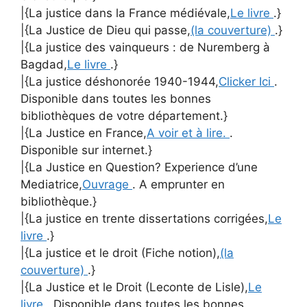
|{La justice dans la France médiévale,
Le livre
.}
|{La Justice de Dieu qui passe,
(la couverture)
.}
|{La justice des vainqueurs : de Nuremberg à
Bagdad,
Le livre
.}
|{La justice déshonorée 1940-1944,
Clicker Ici
.
Disponible dans toutes les bonnes
bibliothèques de votre département.}
|{La Justice en France,
A voir et à lire.
.
Disponible sur internet.}
|{La Justice en Question? Experience d’une
Mediatrice,
Ouvrage
. A emprunter en
bibliothèque.}
|{La justice en trente dissertations corrigées,
Le
livre
.}
|{La justice et le droit (Fiche notion),
(la
couverture)
.}
|{La Justice et le Droit (Leconte de Lisle),
Le
livre
. Disponible dans toutes les bonnes