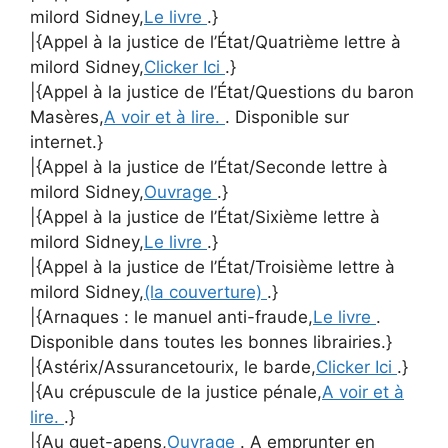
milord Sidney,
Le livre
.}
|{Appel à la justice de l’État/Quatrième lettre à
milord Sidney,
Clicker Ici
.}
|{Appel à la justice de l’État/Questions du baron
Masères,
A voir et à lire.
. Disponible sur
internet.}
|{Appel à la justice de l’État/Seconde lettre à
milord Sidney,
Ouvrage
.}
|{Appel à la justice de l’État/Sixième lettre à
milord Sidney,
Le livre
.}
|{Appel à la justice de l’État/Troisième lettre à
milord Sidney,
(la couverture)
.}
|{Arnaques : le manuel anti-fraude,
Le livre
.
Disponible dans toutes les bonnes librairies.}
|{Astérix/Assurancetourix, le barde,
Clicker Ici
.}
|{Au crépuscule de la justice pénale,
A voir et à
lire.
.}
|{Au guet-apens,
Ouvrage
. A emprunter en