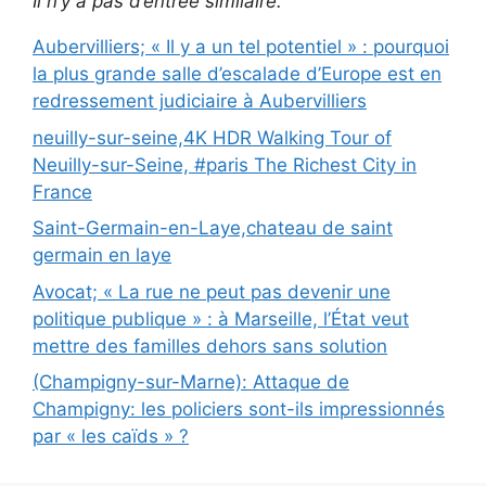
Il n’y a pas d’entrée similaire.
Aubervilliers; « Il y a un tel potentiel » : pourquoi
la plus grande salle d’escalade d’Europe est en
redressement judiciaire à Aubervilliers
neuilly-sur-seine,4K HDR Walking Tour of
Neuilly-sur-Seine, #paris The Richest City in
France
Saint-Germain-en-Laye,chateau de saint
germain en laye
Avocat; « La rue ne peut pas devenir une
politique publique » : à Marseille, l’État veut
mettre des familles dehors sans solution
(Champigny-sur-Marne): Attaque de
Champigny: les policiers sont-ils impressionnés
par « les caïds » ?