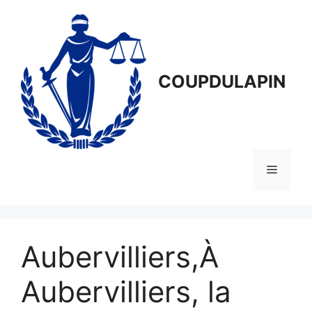
Aller
au
contenu
COUPDULAPIN
Menu
Aubervilliers,À
Aubervilliers, la