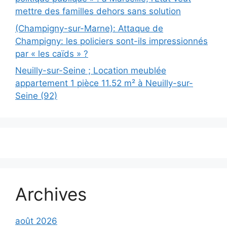
mettre des familles dehors sans solution
(Champigny-sur-Marne): Attaque de
Champigny: les policiers sont-ils impressionnés
par « les caïds » ?
Neuilly-sur-Seine ; Location meublée
appartement 1 pièce 11.52 m² à Neuilly-sur-
Seine (92)
Archives
août 2026