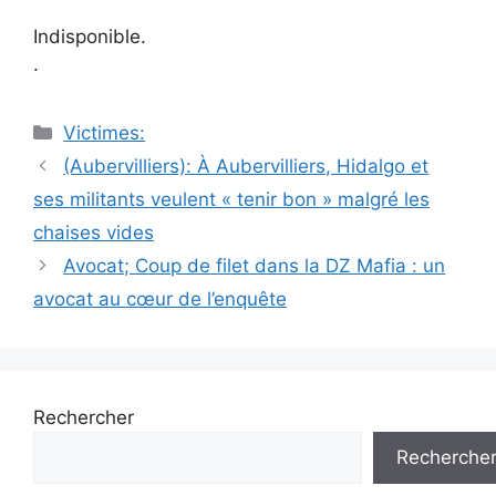
Indisponible.
.
Catégories
Victimes:
Navigation
(Aubervilliers): À Aubervilliers, Hidalgo et
des
ses militants veulent « tenir bon » malgré les
articles
chaises vides
Avocat; Coup de filet dans la DZ Mafia : un
avocat au cœur de l’enquête
Rechercher
Recherche