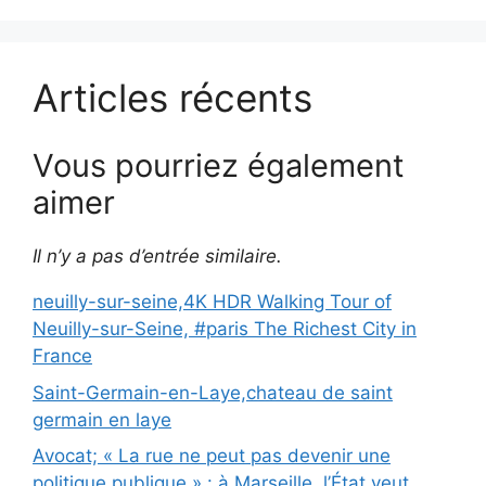
Articles récents
Vous pourriez également
aimer
Il n’y a pas d’entrée similaire.
neuilly-sur-seine,4K HDR Walking Tour of
Neuilly-sur-Seine, #paris The Richest City in
France
Saint-Germain-en-Laye,chateau de saint
germain en laye
Avocat; « La rue ne peut pas devenir une
politique publique » : à Marseille, l’État veut