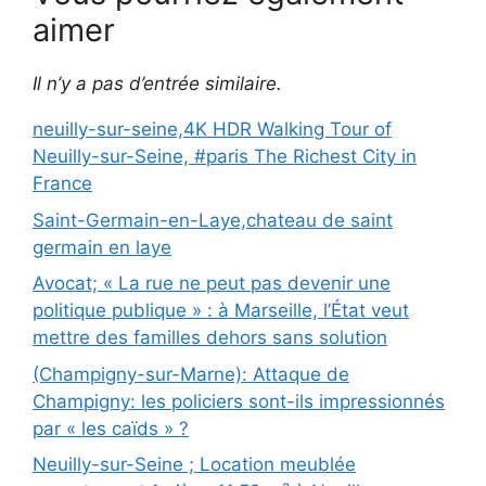
aimer
Il n’y a pas d’entrée similaire.
neuilly-sur-seine,4K HDR Walking Tour of
Neuilly-sur-Seine, #paris The Richest City in
France
Saint-Germain-en-Laye,chateau de saint
germain en laye
Avocat; « La rue ne peut pas devenir une
politique publique » : à Marseille, l’État veut
mettre des familles dehors sans solution
(Champigny-sur-Marne): Attaque de
Champigny: les policiers sont-ils impressionnés
par « les caïds » ?
Neuilly-sur-Seine ; Location meublée