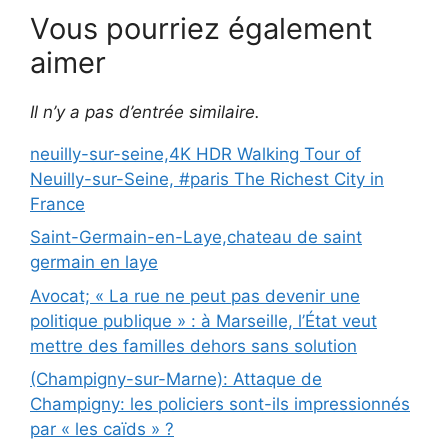
Vous pourriez également
aimer
Il n’y a pas d’entrée similaire.
neuilly-sur-seine,4K HDR Walking Tour of
Neuilly-sur-Seine, #paris The Richest City in
France
Saint-Germain-en-Laye,chateau de saint
germain en laye
Avocat; « La rue ne peut pas devenir une
politique publique » : à Marseille, l’État veut
mettre des familles dehors sans solution
(Champigny-sur-Marne): Attaque de
Champigny: les policiers sont-ils impressionnés
par « les caïds » ?