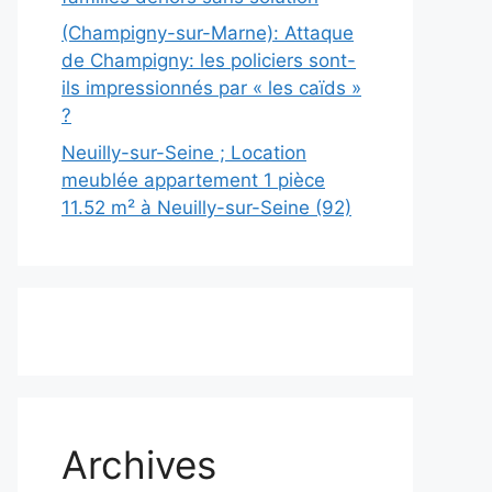
(Champigny-sur-Marne): Attaque
de Champigny: les policiers sont-
ils impressionnés par « les caïds »
?
Neuilly-sur-Seine ; Location
meublée appartement 1 pièce
11.52 m² à Neuilly-sur-Seine (92)
Archives