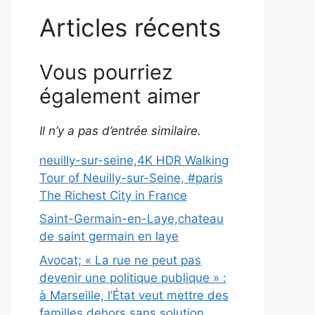
Articles récents
Vous pourriez
également aimer
Il n’y a pas d’entrée similaire.
neuilly-sur-seine,4K HDR Walking
Tour of Neuilly-sur-Seine, #paris
The Richest City in France
Saint-Germain-en-Laye,chateau
de saint germain en laye
Avocat; « La rue ne peut pas
devenir une politique publique » :
à Marseille, l’État veut mettre des
familles dehors sans solution