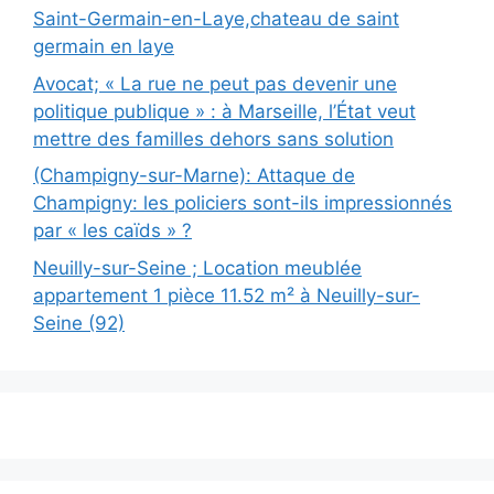
Saint-Germain-en-Laye,chateau de saint
germain en laye
Avocat; « La rue ne peut pas devenir une
politique publique » : à Marseille, l’État veut
mettre des familles dehors sans solution
(Champigny-sur-Marne): Attaque de
Champigny: les policiers sont-ils impressionnés
par « les caïds » ?
Neuilly-sur-Seine ; Location meublée
appartement 1 pièce 11.52 m² à Neuilly-sur-
Seine (92)