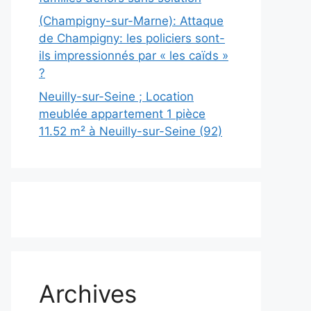
(Champigny-sur-Marne): Attaque
de Champigny: les policiers sont-
ils impressionnés par « les caïds »
?
Neuilly-sur-Seine ; Location
meublée appartement 1 pièce
11.52 m² à Neuilly-sur-Seine (92)
Archives