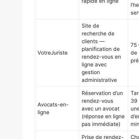
rapide en ligne
l’h
ser
Site de
recherche de
clients —
75 
planification de
VotreJuriste
de 
rendez-vous en
pré
ligne avec
gestion
administrative
Réservation d’un
Tar
rendez-vous
39 
Avocats-en-
avec un avocat
une
ligne
(réponse en ligne
d’e
pas immédiate)
mi
Prise de rendez-
Cho