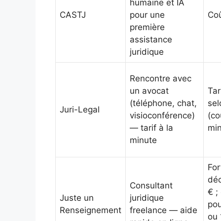
humaine et IA
CASTJ
pour une
Coû
première
assistance
juridique
Rencontre avec
un avocat
Tar
(téléphone, chat,
sel
Juri-Legal
visioconférence)
(co
— tarif à la
min
minute
For
déc
Consultant
€ ;
Juste un
juridique
pou
Renseignement
freelance — aide
ou 