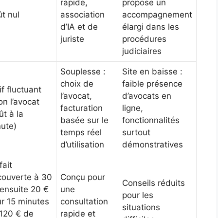
rapide,
propose un
t nul
association
accompagnement
d’IA et de
élargi dans les
juriste
procédures
judiciaires
Souplesse :
Site en baisse :
choix de
faible présence
if fluctuant
l’avocat,
d’avocats en
on l’avocat
facturation
ligne,
ût à la
basée sur le
fonctionnalités
ute)
temps réel
surtout
d’utilisation
démonstratives
fait
ouverte à 30
Conçu pour
Conseils réduits
 ensuite 20 €
une
pour les
r 15 minutes
consultation
situations
120 € de
rapide et