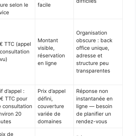
difficiles
eure selon le
facile
vice
Organisation
Montant
obscure : back
€ TTC (appel
visible,
office unique,
consultation
réservation
adresse et
vu)
en ligne
structure peu
transparentes
if d’appel :
Prix d’appel
Réponse non
€ TTC pour
défini,
instantanée en
 consultation
couverture
ligne — besoin
nviron 20
variée de
de planifier un
nutes
domaines
rendez-vous
ix de