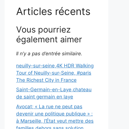
Articles récents
Vous pourriez
également aimer
Il n’y a pas d’entrée similaire.
neuilly-sur-seine,4K HDR Walking
Tour of Neuilly-sur-Seine, #paris
The Richest City in France
Saint-Germain-en-Laye,chateau
de saint germain en laye
Avocat; « La rue ne peut pas
devenir une politique publique » :
à Marseille, l’État veut mettre des
familles dehors sans solution