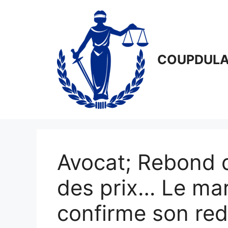
Aller
au
contenu
COUPDULA
Avocat; Rebond 
des prix… Le mar
confirme son re