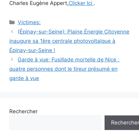
Charles Eugène Appert,
Clicker Ici
.
Catégories
Victimes:
Navigation
(Épinay-sur-Seine): Plaine Énergie Citoyenne
des
inaugure sa 1ère centrale photovoltaïque à
articles
Épinay-sur-Seine !
Garde à vue; Fusillade mortelle de Nice :
quatre personnes dont le tireur présumé en
garde à vue
Rechercher
Recherche