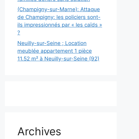
(Champigny-sur-Marne): Attaque
de Champigny: les policiers sont-
ils impressionnés par « les caïds »
?
Neuilly-sur-Seine ; Location
meublée appartement 1 pièce
11.52 m² à Neuilly-sur-Seine (92)
Archives