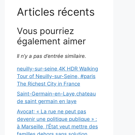
Articles récents
Vous pourriez
également aimer
Il n’y a pas d’entrée similaire.
neuilly-sur-seine,4K HDR Walking
Tour of Neuilly-sur-Seine, #paris
The Richest City in France
Saint-Germain-en-Laye,chateau
de saint germain en laye
Avocat; « La rue ne peut pas
devenir une politique publique » :
à Marseille, l’État veut mettre des
familles dehors sans solution