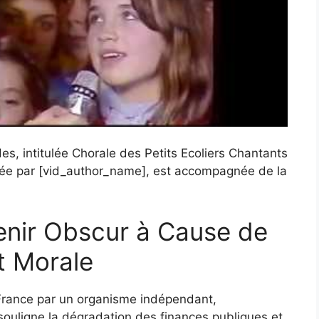
s, intitulée Chorale des Petits Ecoliers Chantants
éée par [vid_author_name], est accompagnée de la
enir Obscur à Cause de
et Morale
-France par un organisme indépendant,
souligne la dégradation des finances publiques et