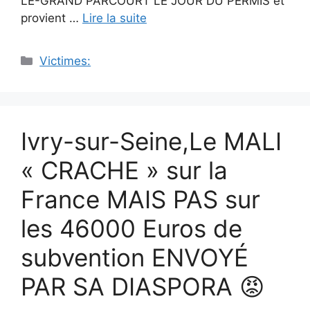
LE-GRAND PARCOURT LE JOUR DU PERMIS et
provient …
Lire la suite
Catégories
Victimes:
Ivry-sur-Seine,Le MALI
« CRACHE » sur la
France MAIS PAS sur
les 46000 Euros de
subvention ENVOYÉ
PAR SA DIASPORA 😡