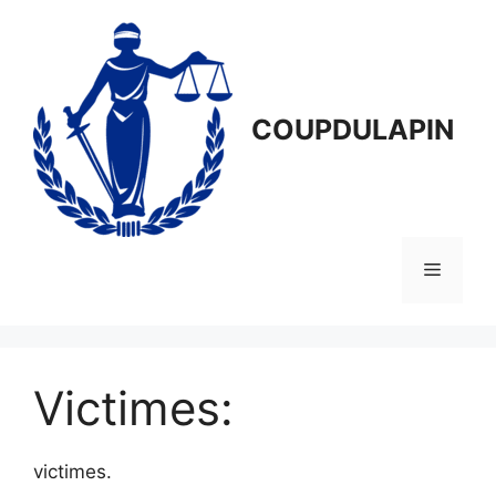
Aller
au
contenu
COUPDULAPIN
Menu
Victimes:
victimes.