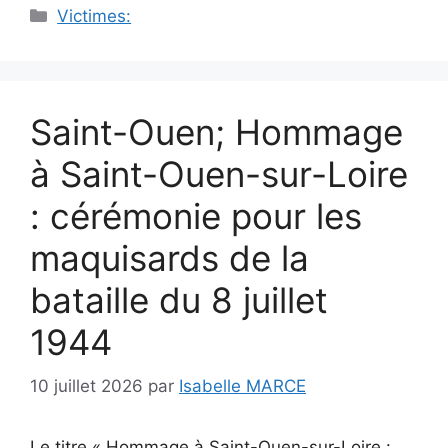
Catégories
Victimes:
Saint-Ouen; Hommage
à Saint-Ouen-sur-Loire
: cérémonie pour les
maquisards de la
bataille du 8 juillet
1944
10 juillet 2026
par
Isabelle MARCE
Le titre « Hommage à Saint-Ouen-sur-Loire :