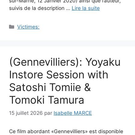
sur-Marne, 12 Janvier 2020) ainsi que l’auteur,
suivis de la description …
Lire la suite
Catégories
Victimes:
(Gennevilliers): Yoyaku
Instore Session with
Satoshi Tomiie &
Tomoki Tamura
15 juillet 2026
par
Isabelle MARCE
Ce film abordant «Gennevilliers» est disponible