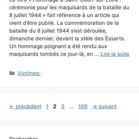
cérémonie pour les maquisards de la bataille du
8 juillet 1944 » fait référence à un article qui
vient d’être publié. La commémoration de la
bataille du 8 juillet 1944 s’est déroulée,
dimanche dernier, devant la stèle des Essarts.
Un hommage poignant a été rendu aux
maquisards tombés ce jour-là, en …
Lire la suite
Catégories
Victimes:
Navigation
Page
Page
Page
Page
←
précédent
1
2
3
…
109
→
suivant
des
articles