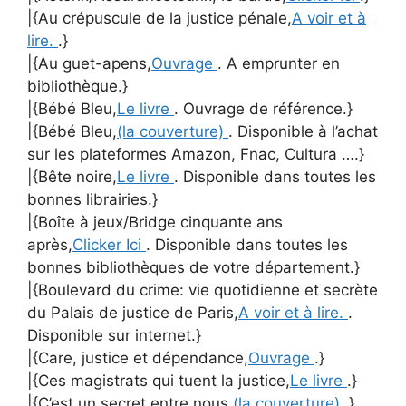
|{Au crépuscule de la justice pénale,
A voir et à
lire.
.}
|{Au guet-apens,
Ouvrage
. A emprunter en
bibliothèque.}
|{Bébé Bleu,
Le livre
. Ouvrage de référence.}
|{Bébé Bleu,
(la couverture)
. Disponible à l’achat
sur les plateformes Amazon, Fnac, Cultura ….}
|{Bête noire,
Le livre
. Disponible dans toutes les
bonnes librairies.}
|{Boîte à jeux/Bridge cinquante ans
après,
Clicker Ici
. Disponible dans toutes les
bonnes bibliothèques de votre département.}
|{Boulevard du crime: vie quotidienne et secrète
du Palais de justice de Paris,
A voir et à lire.
.
Disponible sur internet.}
|{Care, justice et dépendance,
Ouvrage
.}
|{Ces magistrats qui tuent la justice,
Le livre
.}
|{C’est un secret entre nous,
(la couverture)
.}