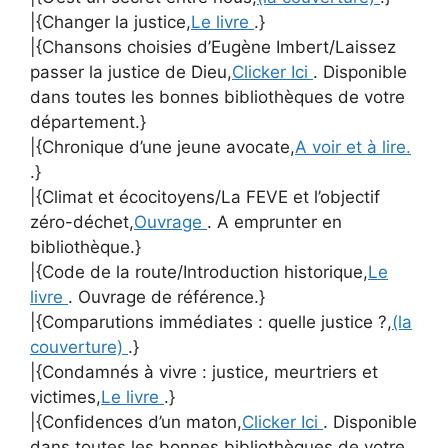
|{Changer la justice,
Le livre
.}
|{Chansons choisies d’Eugène Imbert/Laissez
passer la justice de Dieu,
Clicker Ici
. Disponible
dans toutes les bonnes bibliothèques de votre
département.}
|{Chronique d’une jeune avocate,
A voir et à lire.
.}
|{Climat et écocitoyens/La FEVE et l’objectif
zéro-déchet,
Ouvrage
. A emprunter en
bibliothèque.}
|{Code de la route/Introduction historique,
Le
livre
. Ouvrage de référence.}
|{Comparutions immédiates : quelle justice ?,
(la
couverture)
.}
|{Condamnés à vivre : justice, meurtriers et
victimes,
Le livre
.}
|{Confidences d’un maton,
Clicker Ici
. Disponible
dans toutes les bonnes bibliothèques de votre