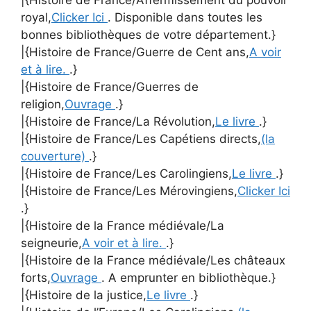
|{Histoire de France/Affermissement du pouvoir
royal,
Clicker Ici
. Disponible dans toutes les
bonnes bibliothèques de votre département.}
|{Histoire de France/Guerre de Cent ans,
A voir
et à lire.
.}
|{Histoire de France/Guerres de
religion,
Ouvrage
.}
|{Histoire de France/La Révolution,
Le livre
.}
|{Histoire de France/Les Capétiens directs,
(la
couverture)
.}
|{Histoire de France/Les Carolingiens,
Le livre
.}
|{Histoire de France/Les Mérovingiens,
Clicker Ici
.}
|{Histoire de la France médiévale/La
seigneurie,
A voir et à lire.
.}
|{Histoire de la France médiévale/Les châteaux
forts,
Ouvrage
. A emprunter en bibliothèque.}
|{Histoire de la justice,
Le livre
.}