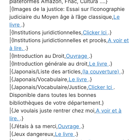
plateformes Amazon, Fnac, Cultura ….}
|{Images de la justice: Essai sur l’iconographie
judiciaire du Moyen âge à l’âge classique,
Le
livre
.}
|{Institutions juridictionnelles,
Clicker Ici
.}
|{Institutions juridictionnelles et procès,
A voir et
à lire.
.}
|{Introduction au Droit,
Ouvrage
.}
|{Introduction générale au droit,
Le livre
.}
|{Japonais/Liste des articles,
(la couverture)
.}
|{Japonais/Vocabulaire,
Le livre
.}
|{Japonais/Vocabulaire/Justice,
Clicker Ici
.
Disponible dans toutes les bonnes
bibliothèques de votre département.}
|{Je voulais juste rentrer chez moi,
A voir et à
lire.
.}
|{J’étais à sa merci,
Ouvrage
.}
|{Jeux dangereux,
Le livre
.}