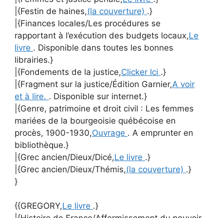
|{Festin de haines,
(la couverture)
.}
|{Finances locales/Les procédures se
rapportant à l’exécution des budgets locaux,
Le
livre
. Disponible dans toutes les bonnes
librairies.}
|{Fondements de la justice,
Clicker Ici
.}
|{Fragment sur la justice/Édition Garnier,
A voir
et à lire.
. Disponible sur internet.}
|{Genre, patrimoine et droit civil : Les femmes
mariées de la bourgeoisie québécoise en
procès, 1900-1930,
Ouvrage
. A emprunter en
bibliothèque.}
|{Grec ancien/Dieux/Dicé,
Le livre
.}
|{Grec ancien/Dieux/Thémis,
(la couverture)
.}
}
{{GREGORY,
Le livre
.}