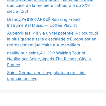
dédicace de la première cathédrale du XXIe
siècle (2/2)
Drancy,𝐏𝐀𝐑𝐈𝐒 𝐂𝐀𝐅𝐄́ 🌈 Relaxing French
Instrumental Music — Coffee Playlist
Aubervilliers; « Il y a un tel potentiel » : pourquoi
la plus grande salle d’escalade d’Europe est en
redressement judiciaire à Aubervilliers
neuilly-sur-seine,4K HDR Walking Tour of
Neuilly-sur-Seine, #paris The Richest City in
France
Saint-Germain-en-Laye,chateau de saint
germain en laye