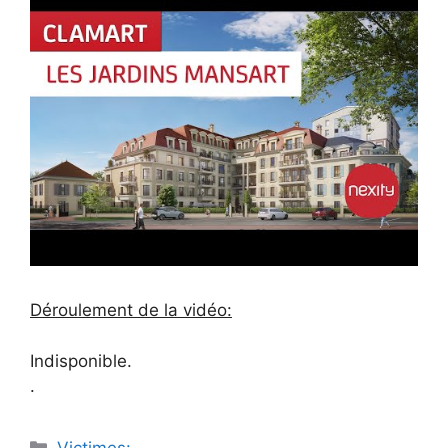
Déroulement de la vidéo:
Indisponible.
.
Catégories
Victimes: