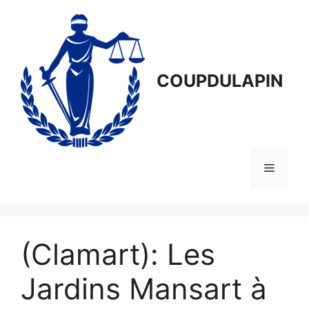
Aller
au
contenu
COUPDULAPIN
Menu
(Clamart): Les
Jardins Mansart à