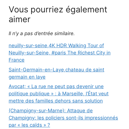
Vous pourriez également
aimer
Il n’y a pas d’entrée similaire.
neuilly-sur-seine,4K HDR Walking Tour of
Neuilly-sur-Seine, #paris The Richest City in
France
Saint-Germain-en-Laye,chateau de saint
germain en laye
Avocat; « La rue ne peut pas devenir une
politique publique » : à Marseille, l’État veut
mettre des familles dehors sans solution
(Champigny-sur-Marne): Attaque de
Champigny: les policiers sont-ils impressionnés
par « les caïds » ?