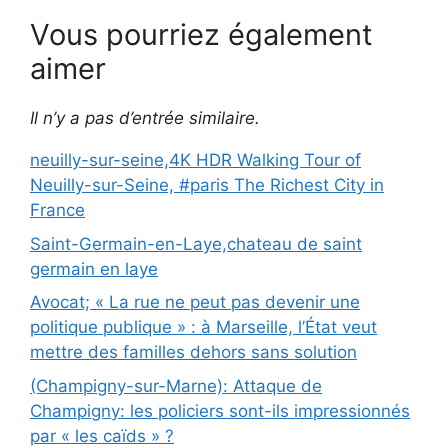
Vous pourriez également
aimer
Il n’y a pas d’entrée similaire.
neuilly-sur-seine,4K HDR Walking Tour of
Neuilly-sur-Seine, #paris The Richest City in
France
Saint-Germain-en-Laye,chateau de saint
germain en laye
Avocat; « La rue ne peut pas devenir une
politique publique » : à Marseille, l’État veut
mettre des familles dehors sans solution
(Champigny-sur-Marne): Attaque de
Champigny: les policiers sont-ils impressionnés
par « les caïds » ?