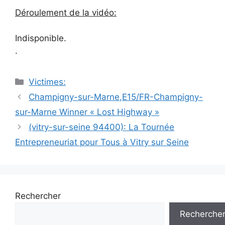
Déroulement de la vidéo:
Indisponible.
.
Catégories
Victimes:
Navigation
Champigny-sur-Marne,E15/FR-Champigny-
des
sur-Marne Winner « Lost Highway »
articles
(vitry-sur-seine 94400): La Tournée
Entrepreneuriat pour Tous à Vitry sur Seine
Rechercher
Recherche