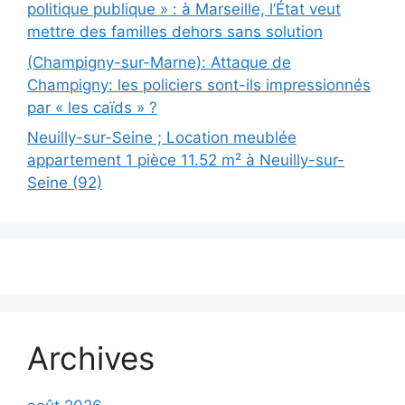
politique publique » : à Marseille, l’État veut
mettre des familles dehors sans solution
(Champigny-sur-Marne): Attaque de
Champigny: les policiers sont-ils impressionnés
par « les caïds » ?
Neuilly-sur-Seine ; Location meublée
appartement 1 pièce 11.52 m² à Neuilly-sur-
Seine (92)
Archives