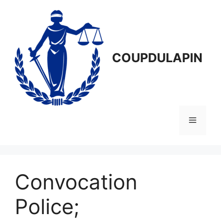
Aller
au
contenu
COUPDULAPIN
Menu
Convocation
Police;