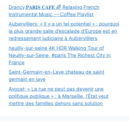
Drancy,𝐏𝐀𝐑𝐈𝐒 𝐂𝐀𝐅𝐄́ 🌈 Relaxing French
Instrumental Music — Coffee Playlist
Aubervilliers; « Il y a un tel potentiel » : pourquoi
la plus grande salle d’escalade d’Europe est en
redressement judiciaire à Aubervilliers
neuilly-sur-seine,4K HDR Walking Tour of
Neuilly-sur-Seine, #paris The Richest City in
France
Saint-Germain-en-Laye,chateau de saint
germain en laye
Avocat; « La rue ne peut pas devenir une
politique publique » : à Marseille, l’État veut
mettre des familles dehors sans solution