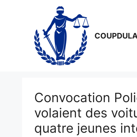
Aller
au
contenu
COUPDULA
Convocation Poli
volaient des voit
quatre jeunes int