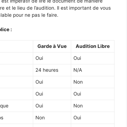
l est impératif de lire le document de manière
e et le lieu de l’audition. Il est important de vous
lable pour ne pas le faire.
lice :
Garde à Vue
Audition Libre
Oui
Oui
24 heures
N/A
Oui
Non
Oui
Oui
ique
Oui
Non
ps
Non
Oui