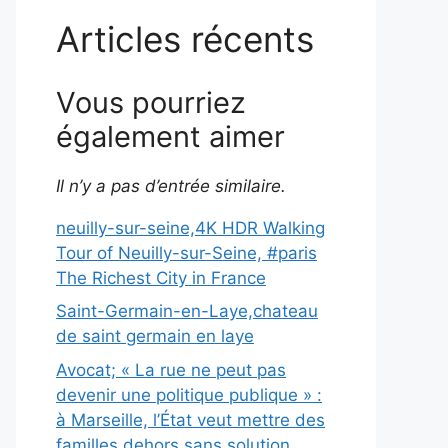
Articles récents
Vous pourriez
également aimer
Il n’y a pas d’entrée similaire.
neuilly-sur-seine,4K HDR Walking
Tour of Neuilly-sur-Seine, #paris
The Richest City in France
Saint-Germain-en-Laye,chateau
de saint germain en laye
Avocat; « La rue ne peut pas
devenir une politique publique » :
à Marseille, l’État veut mettre des
familles dehors sans solution