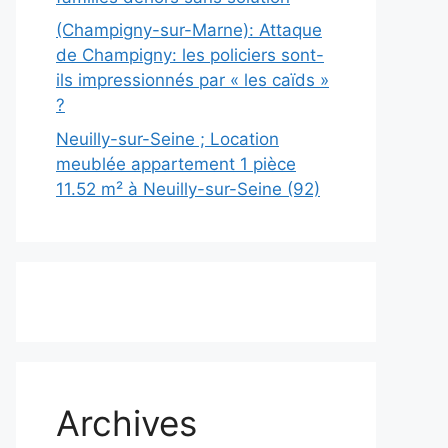
(Champigny-sur-Marne): Attaque
de Champigny: les policiers sont-
ils impressionnés par « les caïds »
?
Neuilly-sur-Seine ; Location
meublée appartement 1 pièce
11.52 m² à Neuilly-sur-Seine (92)
Archives