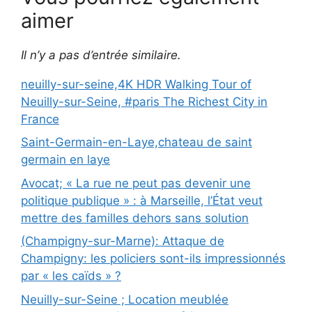
aimer
Il n’y a pas d’entrée similaire.
neuilly-sur-seine,4K HDR Walking Tour of
Neuilly-sur-Seine, #paris The Richest City in
France
Saint-Germain-en-Laye,chateau de saint
germain en laye
Avocat; « La rue ne peut pas devenir une
politique publique » : à Marseille, l’État veut
mettre des familles dehors sans solution
(Champigny-sur-Marne): Attaque de
Champigny: les policiers sont-ils impressionnés
par « les caïds » ?
Neuilly-sur-Seine ; Location meublée