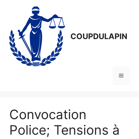
Aller
au
contenu
COUPDULAPIN
Menu
Convocation
Police; Tensions à