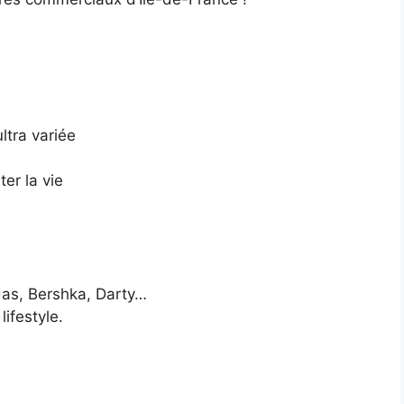
ltra variée
er la vie
as, Bershka, Darty…
ifestyle.