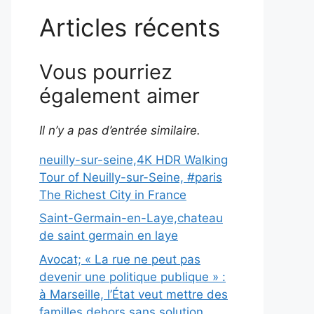
Articles récents
Vous pourriez
également aimer
Il n’y a pas d’entrée similaire.
neuilly-sur-seine,4K HDR Walking
Tour of Neuilly-sur-Seine, #paris
The Richest City in France
Saint-Germain-en-Laye,chateau
de saint germain en laye
Avocat; « La rue ne peut pas
devenir une politique publique » :
à Marseille, l’État veut mettre des
familles dehors sans solution