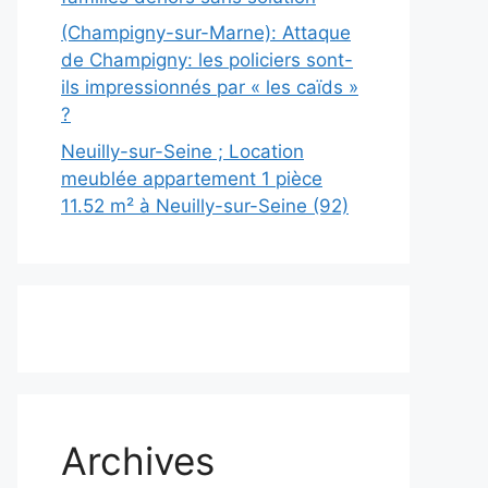
(Champigny-sur-Marne): Attaque
de Champigny: les policiers sont-
ils impressionnés par « les caïds »
?
Neuilly-sur-Seine ; Location
meublée appartement 1 pièce
11.52 m² à Neuilly-sur-Seine (92)
Archives