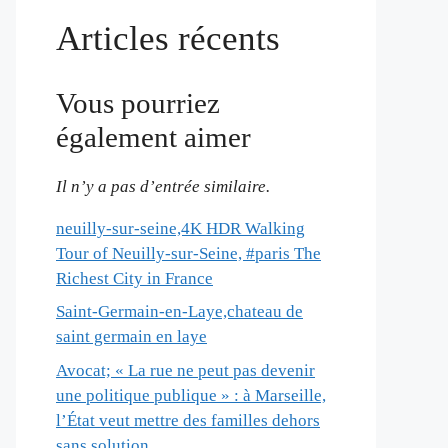
Articles récents
Vous pourriez
également aimer
Il n’y a pas d’entrée similaire.
neuilly-sur-seine,4K HDR Walking
Tour of Neuilly-sur-Seine, #paris The
Richest City in France
Saint-Germain-en-Laye,chateau de
saint germain en laye
Avocat; « La rue ne peut pas devenir
une politique publique » : à Marseille,
l’État veut mettre des familles dehors
sans solution