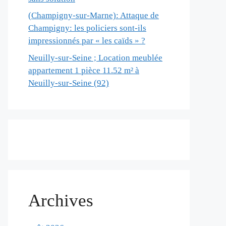
(Champigny-sur-Marne): Attaque de
Champigny: les policiers sont-ils
impressionnés par « les caïds » ?
Neuilly-sur-Seine ; Location meublée
appartement 1 pièce 11.52 m² à
Neuilly-sur-Seine (92)
Archives