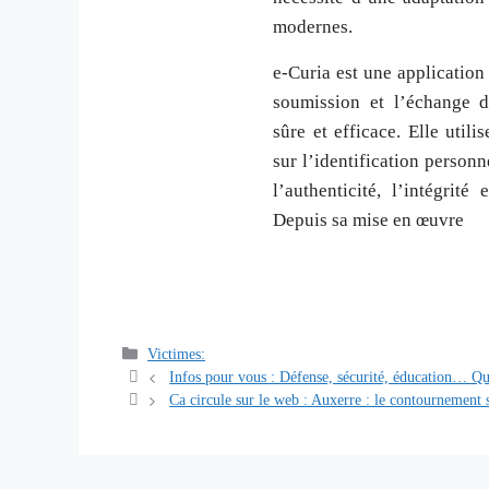
modernes.
e-Curia est une application
soumission et l’échange 
sûre et efficace. Elle util
sur l’identification personn
l’authenticité, l’intégrité
Depuis sa mise en œuvre
Catégories
Victimes:
Navigation
Infos pour vous : Défense, sécurité, éducation… Qui 
des
Ca circule sur le web : Auxerre : le contournement s
articles