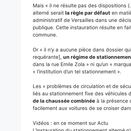
Mais « il ne résulte pas des dispositions 
alterné serait
la règle par défaut
en matiè
administratif de Versailles dans une décis
publique. Cette instauration résulte en fa
commune.
Or « il n’y a aucune pièce dans dossier q
requérante],
un régime de stationnemen
dans la rue Emile Zola » ni qu’un « marqua
« l’institution d’un tel stationnement ».
Les « problèmes de circulation et de sécur
liés au stationnement fixe des véhicules d
de la chaussée combinée
à la présence 
facilement aux voitures de se croiser dans
Vidéos : en ce moment sur Actu
L’instauration du stationnement alterné n