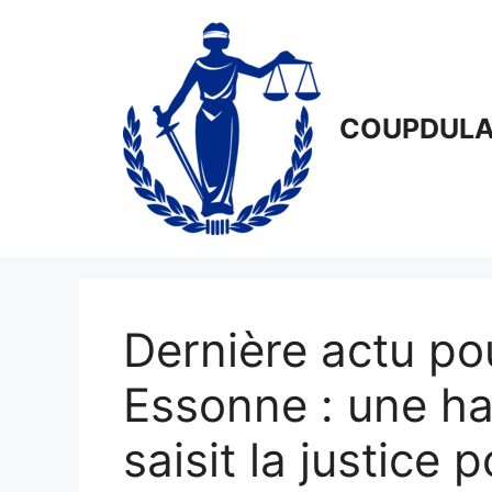
Aller
au
contenu
COUPDULA
Dernière actu po
Essonne : une h
saisit la justice p