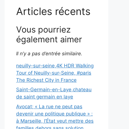
Articles récents
Vous pourriez
également aimer
Il n’y a pas d’entrée similaire.
neuilly-sur-seine,4K HDR Walking
Tour of Neuilly-sur-Seine, #paris
The Richest City in France
Saint-Germain-en-Laye,chateau
de saint germain en laye
Avocat; « La rue ne peut pas
devenir une politique publique » :
à Marseille, l’État veut mettre des
familles dehors sans solution