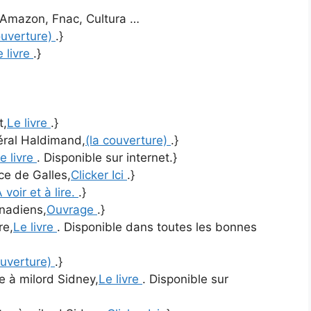
es Amazon, Fnac, Cultura …
ouverture)
.}
e livre
.}
t,
Le livre
.}
néral Haldimand,
(la couverture)
.}
e livre
. Disponible sur internet.}
nce de Galles,
Clicker Ici
.}
 voir et à lire.
.}
anadiens,
Ouvrage
.}
re,
Le livre
. Disponible dans toutes les bonnes
ouverture)
.}
re à milord Sidney,
Le livre
. Disponible sur