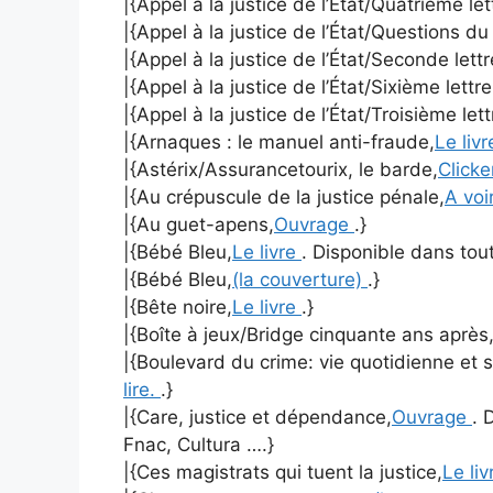
|{Appel à la justice de l’État/Quatrième le
|{Appel à la justice de l’État/Questions d
|{Appel à la justice de l’État/Seconde lett
|{Appel à la justice de l’État/Sixième lettr
|{Appel à la justice de l’État/Troisième let
|{Arnaques : le manuel anti-fraude,
Le liv
|{Astérix/Assurancetourix, le barde,
Clicke
|{Au crépuscule de la justice pénale,
A voir
|{Au guet-apens,
Ouvrage
.}
|{Bébé Bleu,
Le livre
. Disponible dans tout
|{Bébé Bleu,
(la couverture)
.}
|{Bête noire,
Le livre
.}
|{Boîte à jeux/Bridge cinquante ans après
|{Boulevard du crime: vie quotidienne et s
lire.
.}
|{Care, justice et dépendance,
Ouvrage
. 
Fnac, Cultura ….}
|{Ces magistrats qui tuent la justice,
Le li