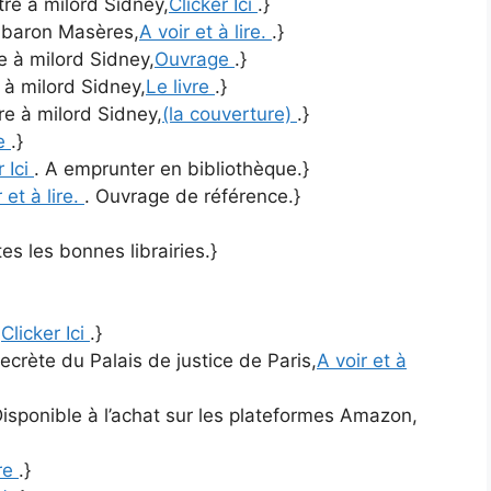
ttre à milord Sidney,
Clicker Ici
.}
u baron Masères,
A voir et à lire.
.}
re à milord Sidney,
Ouvrage
.}
e à milord Sidney,
Le livre
.}
tre à milord Sidney,
(la couverture)
.}
re
.}
r Ici
. A emprunter en bibliothèque.}
 et à lire.
. Ouvrage de référence.}
es les bonnes librairies.}
,
Clicker Ici
.}
ecrète du Palais de justice de Paris,
A voir et à
Disponible à l’achat sur les plateformes Amazon,
vre
.}