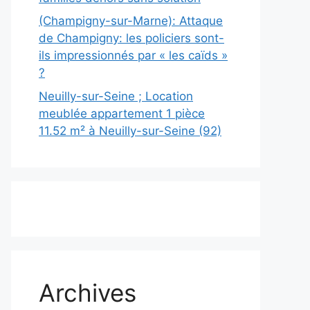
(Champigny-sur-Marne): Attaque
de Champigny: les policiers sont-
ils impressionnés par « les caïds »
?
Neuilly-sur-Seine ; Location
meublée appartement 1 pièce
11.52 m² à Neuilly-sur-Seine (92)
Archives