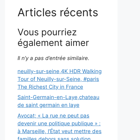
Articles récents
Vous pourriez
également aimer
Il n’y a pas d’entrée similaire.
neuilly-sur-seine,4K HDR Walking
Tour of Neuilly-sur-Seine, #paris
The Richest City in France
Saint-Germain-en-Laye,chateau
de saint germain en laye
Avocat; « La rue ne peut pas
devenir une politique publique » :
à Marseille, l’État veut mettre des
familles dehors sans solution