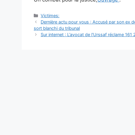
Catégories
Victimes:
Navigation
Dernière actu pour vous : Accusé par son ex de
des
sort blanchi du tribunal
articles
Sur internet : L’avocat de l’Urssaf réclame 16