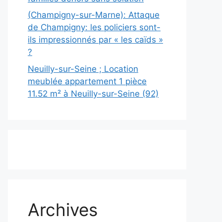
(Champigny-sur-Marne): Attaque
de Champigny: les policiers sont-
ils impressionnés par « les caïds »
?
Neuilly-sur-Seine ; Location
meublée appartement 1 pièce
11.52 m² à Neuilly-sur-Seine (92)
Archives