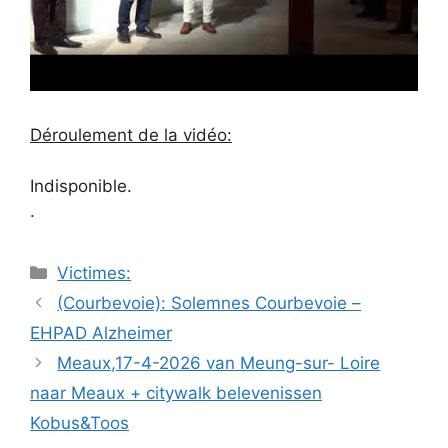
Déroulement de la vidéo:
Indisponible.
.
Catégories
Victimes:
Navigation
(Courbevoie): Solemnes Courbevoie –
des
EHPAD Alzheimer
articles
Meaux,17-4-2026 van Meung-sur- Loire
naar Meaux + citywalk belevenissen
Kobus&Toos