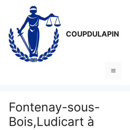
Aller
au
contenu
COUPDULAPIN
Menu
Fontenay-sous-
Bois,Ludicart à