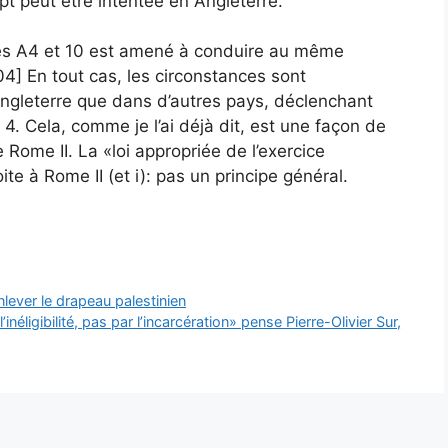
t peut être intentée en Angleterre.
 des A4 et 10 est amené à conduire au même
404] En tout cas, les circonstances sont
Angleterre que dans d’autres pays, déclenchant
 4. Cela, comme je l’ai déjà dit, est une façon de
Rome II. La «loi appropriée de l’exercice
ite à Rome II (et i): pas un principe général.
nlever le drapeau palestinien
’inéligibilité, pas par l’incarcération» pense Pierre-Olivier Sur,