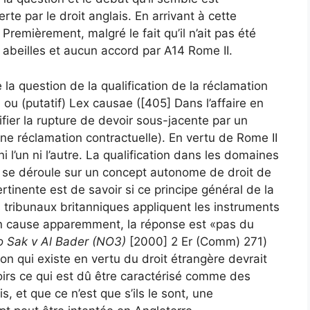
e par le droit anglais. En arrivant à cette
remièrement, malgré le fait qu’il n’ait pas été
s abeilles et aucun accord par A14 Rome II.
e la question de la qualification de la réclamation
ori ou (putatif) Lex causae ([405] Dans l’affaire en
lifier la rupture de devoir sous-jacente par un
une réclamation contractuelle). En vertu de Rome II
i l’un ni l’autre. La qualification dans les domaines
 se déroule sur un concept autonome de droit de
ertinente est de savoir si ce principe général de la
es tribunaux britanniques appliquent les instruments
 en cause apparemment, la réponse est «pas du
o Sak v Al Bader (NO3)
[2000] 2 Er (Comm) 271)
on qui existe en vertu du droit étrangère devrait
oirs ce qui est dû être caractérisé comme des
s, et que ce n’est que s’ils le sont, une