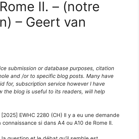
Rome II. – (notre
on) – Geert van
tice submission or database purposes, citation
ole and /or to specific blog posts. Many have
id for, subscription service however I have
the blog is useful to its readers, will help
s [2025] EWHC 2280 (CH) Il y a eu une demande
la connaissance si dans A4 ou A10 de Rome II.
la question et le débat qu’il semble est