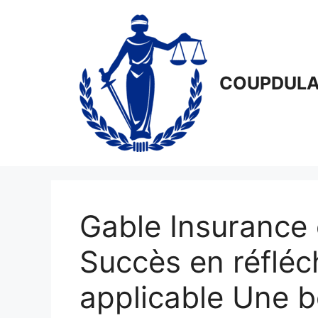
Aller
au
contenu
COUPDULA
Gable Insurance 
Succès en réfléch
applicable Une b