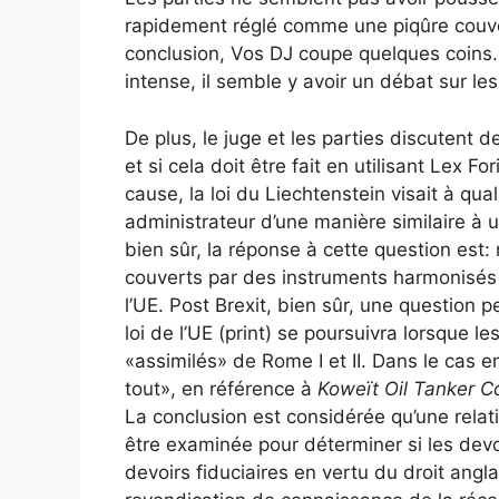
rapidement réglé comme une piqûre couvert
conclusion, Vos DJ coupe quelques coins. P
intense, il semble y avoir un débat sur le
De plus, le juge et les parties discutent d
et si cela doit être fait en utilisant Lex F
cause, la loi du Liechtenstein visait à qua
administrateur d’une manière similaire à 
bien sûr, la réponse à cette question est: n
couverts par des instruments harmonisés
l’UE. Post Brexit, bien sûr, une question p
loi de l’UE (print) se poursuivra lorsque l
«assimilés» de Rome I et II. Dans le cas
tout», en référence à
Koweït Oil Tanker C
La conclusion est considérée qu’une relati
être examinée pour déterminer si les dev
devoirs fiduciaires en vertu du droit anglai