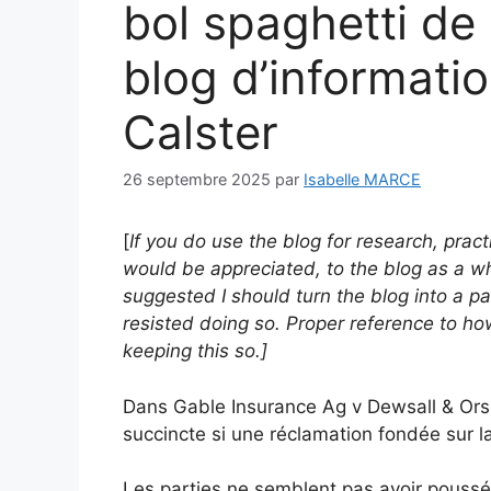
bol spaghetti de 
blog d’informati
Calster
26 septembre 2025
par
Isabelle MARCE
[
If you do use the blog for research, prac
would be appreciated, to the blog as a wh
suggested I should turn the blog into a pa
resisted doing so. Proper reference to how 
keeping this so.]
Dans Gable Insurance Ag v Dewsall & Or
succincte si une réclamation fondée sur 
Les parties ne semblent pas avoir poussé 