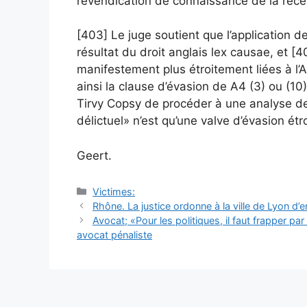
revendication de connaissance de la récep
[403] Le juge soutient que l’application
résultat du droit anglais lex causae, et [
manifestement plus étroitement liées à l’
ainsi la clause d’évasion de A4 (3) ou (10)
Tirvy Copsy de procéder à une analyse de 
délictuel» n’est qu’une valve d’évasion étro
Geert.
Catégories
Victimes:
Navigation
Rhône. La justice ordonne à la ville de Lyon d’e
des
Avocat; «Pour les politiques, il faut frapper par l
articles
avocat pénaliste