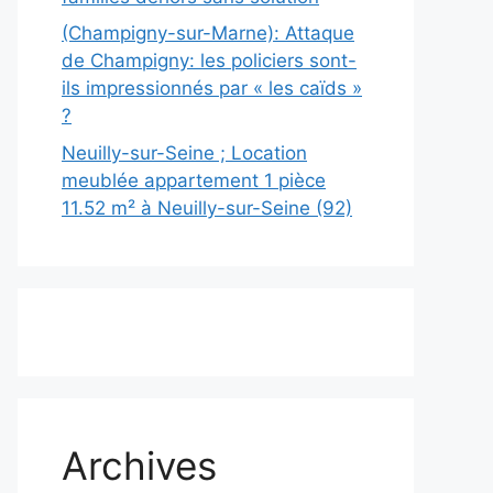
(Champigny-sur-Marne): Attaque
de Champigny: les policiers sont-
ils impressionnés par « les caïds »
?
Neuilly-sur-Seine ; Location
meublée appartement 1 pièce
11.52 m² à Neuilly-sur-Seine (92)
Archives