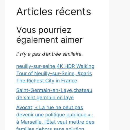
Articles récents
Vous pourriez
également aimer
Il n’y a pas d’entrée similaire.
neuilly-sur-seine,4K HDR Walking
Tour of Neuilly-sur-Seine, #paris
The Richest City in France
Saint-Germain-en-Laye,chateau
de saint germain en laye
Avocat; « La rue ne peut pas
devenir une politique publique » :
à Marseille, l’État veut mettre des
familles dehors sans solution