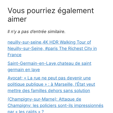
Vous pourriez également
aimer
Il n’y a pas d’entrée similaire.
neuilly-sur-seine,4K HDR Walking Tour of
Neuilly-sur-Seine, #paris The Richest City in
France
Saint-Germain-en-Laye,chateau de saint
germain en laye
Avocat; « La rue ne peut pas devenir une
politique publique » : à Marseille, l’État veut
mettre des familles dehors sans solution
(Champigny-sur-Marne): Attaque de
Champigny: les policiers sont-ils impressionnés
par « les caïds » ?