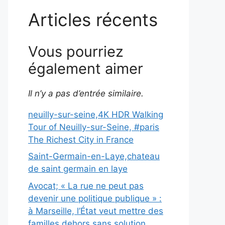
Articles récents
Vous pourriez
également aimer
Il n’y a pas d’entrée similaire.
neuilly-sur-seine,4K HDR Walking
Tour of Neuilly-sur-Seine, #paris
The Richest City in France
Saint-Germain-en-Laye,chateau
de saint germain en laye
Avocat; « La rue ne peut pas
devenir une politique publique » :
à Marseille, l’État veut mettre des
familles dehors sans solution