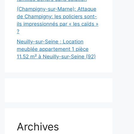
(Champigny-sur-Marne): Attaque
de Champigny: les policiers sont-
ils impressionnés par « les caïds »
?
Neuilly-sur-Seine ; Location
meublée appartement 1 pièce
11.52 m² à Neuilly-sur-Seine (92)
Archives