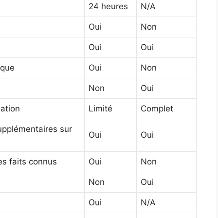
24 heures
N/A
Oui
Non
Oui
Oui
ique
Oui
Non
Non
Oui
sation
Limité
Complet
upplémentaires sur
Oui
Oui
es faits connus
Oui
Non
Non
Oui
Oui
N/A