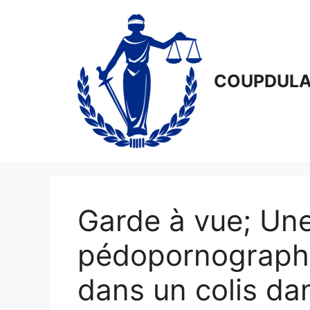
Aller
au
contenu
COUPDULA
Garde à vue; Un
pédopornograph
dans un colis da