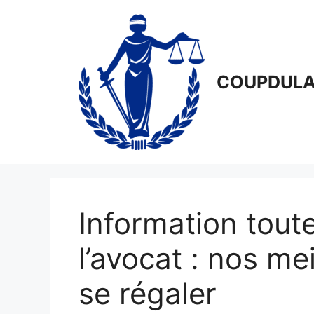
Aller
au
contenu
COUPDULA
Information toute
l’avocat : nos me
se régaler