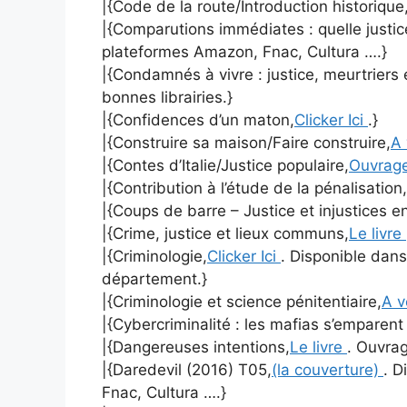
|{Code de la route/Introduction historique
|{Comparutions immédiates : quelle justic
plateformes Amazon, Fnac, Cultura ….}
|{Condamnés à vivre : justice, meurtriers 
bonnes librairies.}
|{Confidences d’un maton,
Clicker Ici
.}
|{Construire sa maison/Faire construire,
A 
|{Contes d’Italie/Justice populaire,
Ouvrag
|{Contribution à l’étude de la pénalisation,
|{Coups de barre – Justice et injustices e
|{Crime, justice et lieux communs,
Le livre
|{Criminologie,
Clicker Ici
. Disponible dans
département.}
|{Criminologie et science pénitentiaire,
A v
|{Cybercriminalité : les mafias s’emparen
|{Dangereuses intentions,
Le livre
. Ouvrag
|{Daredevil (2016) T05,
(la couverture)
. D
Fnac, Cultura ….}