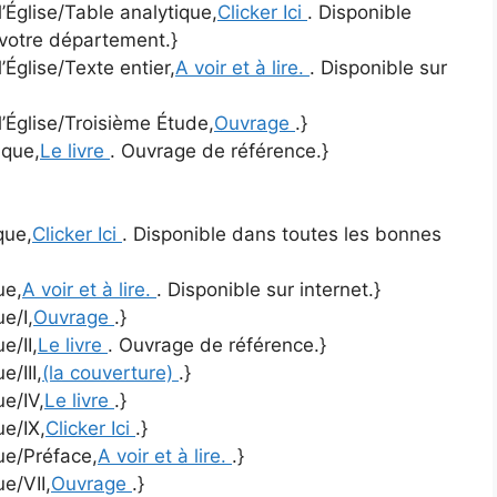
l’Église/Table analytique,
Clicker Ici
. Disponible
 votre département.}
’Église/Texte entier,
A voir et à lire.
. Disponible sur
l’Église/Troisième Étude,
Ouvrage
.}
ique,
Le livre
. Ouvrage de référence.}
que,
Clicker Ici
. Disponible dans toutes les bonnes
ue,
A voir et à lire.
. Disponible sur internet.}
ue/I,
Ouvrage
.}
e/II,
Le livre
. Ouvrage de référence.}
e/III,
(la couverture)
.}
ue/IV,
Le livre
.}
ue/IX,
Clicker Ici
.}
que/Préface,
A voir et à lire.
.}
ue/VII,
Ouvrage
.}