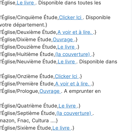
’Église,
Le livre
. Disponible dans toutes les
 l’Église/Cinquième Étude,
Clicker Ici
. Disponible
 votre département.}
 l’Église/Deuxième Étude,
A voir et à lire.
.}
l’Église/Dixième Étude,
Ouvrage
.}
 l’Église/Douzième Étude,
Le livre
.}
l’Église/Huitième Étude,
(la couverture)
.}
 l’Église/Neuvième Étude,
Le livre
. Disponible dans
 l’Église/Onzième Étude,
Clicker Ici
.}
l’Église/Première Étude,
A voir et à lire.
.}
l’Église/Prologue,
Ouvrage
. A emprunter en
 l’Église/Quatrième Étude,
Le livre
.}
 l’Église/Septième Étude,
(la couverture)
.
Amazon, Fnac, Cultura ….}
l’Église/Sixième Étude,
Le livre
.}