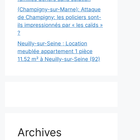
(Champigny-sur-Marne): Attaque
de Champigny: les policiers sont-
ils impressionnés par « les caïds »
?
Neuilly-sur-Seine ; Location
meublée appartement 1 pièce
11.52 m² à Neuilly-sur-Seine (92)
Archives