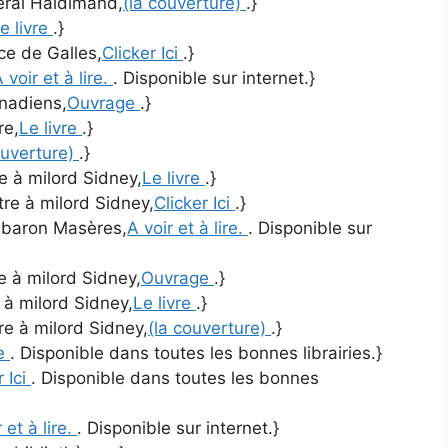
néral Haldimand,
(la couverture)
.}
e livre
.}
nce de Galles,
Clicker Ici
.}
 voir et à lire.
. Disponible sur internet.}
anadiens,
Ouvrage
.}
re,
Le livre
.}
ouverture)
.}
re à milord Sidney,
Le livre
.}
ttre à milord Sidney,
Clicker Ici
.}
u baron Masères,
A voir et à lire.
. Disponible sur
re à milord Sidney,
Ouvrage
.}
e à milord Sidney,
Le livre
.}
tre à milord Sidney,
(la couverture)
.}
re
. Disponible dans toutes les bonnes librairies.}
r Ici
. Disponible dans toutes les bonnes
 et à lire.
. Disponible sur internet.}