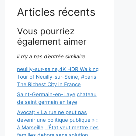
Articles récents
Vous pourriez
également aimer
Il n’y a pas d’entrée similaire.
neuilly-sur-seine,4K HDR Walking
Tour of Neuilly-sur-Seine, #paris
The Richest City in France
Saint-Germain-en-Laye,chateau
de saint germain en laye
Avocat; « La rue ne peut pas
devenir une politique publique » :
à Marseille, l’État veut mettre des
familles dehors sans solution