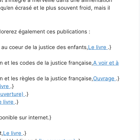
at s’intègre à merveille dans une alimentation
u’en écrasé et le plus souvent froid, mais il
orerez également ces publications :
e au coeur de la justice des enfants,
Le livre
.}
 et les codes de la justice française,
A voir et à
 et les règles de la justice française,
Ouvrage
.}
livre
.}
ouverture)
.}
e livre
.}
ponible sur internet.}
t,
Le livre
.}