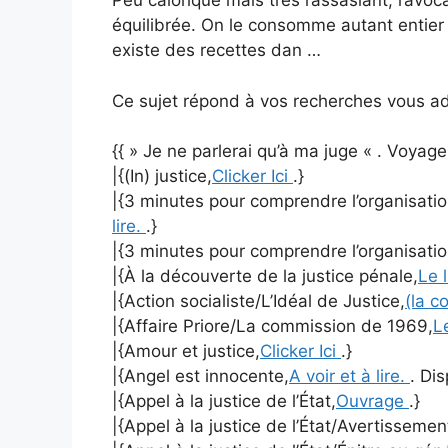
Peu calorique mais très rassasiant, l’avoc
équilibrée. On le consomme autant entier q
existe des recettes dan …
Ce sujet répond à vos recherches vous ad
{{ » Je ne parlerai qu’à ma juge « . Voyag
|{(In) justice,
Clicker Ici
.}
|{3 minutes pour comprendre l’organisation
lire.
.}
|{3 minutes pour comprendre l’organisation
|{À la découverte de la justice pénale,
Le 
|{Action socialiste/L’Idéal de Justice,
(la c
|{Affaire Priore/La commission de 1969,
L
|{Amour et justice,
Clicker Ici
.}
|{Angel est innocente,
A voir et à lire.
. Dis
|{Appel à la justice de l’État,
Ouvrage
.}
|{Appel à la justice de l’État/Avertissemen