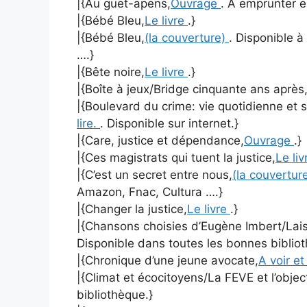
|{Au guet-apens,
Ouvrage
. A emprunter e
|{Bébé Bleu,
Le livre
.}
|{Bébé Bleu,
(la couverture)
. Disponible à
….}
|{Bête noire,
Le livre
.}
|{Boîte à jeux/Bridge cinquante ans après
|{Boulevard du crime: vie quotidienne et s
lire.
. Disponible sur internet.}
|{Care, justice et dépendance,
Ouvrage
.}
|{Ces magistrats qui tuent la justice,
Le li
|{C’est un secret entre nous,
(la couvertur
Amazon, Fnac, Cultura ….}
|{Changer la justice,
Le livre
.}
|{Chansons choisies d’Eugène Imbert/Laiss
Disponible dans toutes les bonnes biblio
|{Chronique d’une jeune avocate,
A voir et
|{Climat et écocitoyens/La FEVE et l’objec
bibliothèque.}