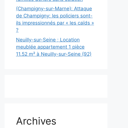
(Champigny-sur-Marne): Attaque
de Champigny: les policiers sont-
ils impressionnés par « les caïds »
?
Neuilly-sur-Seine ; Location
meublée appartement 1 pièce
11.52 m² à Neuilly-sur-Seine (92)
Archives