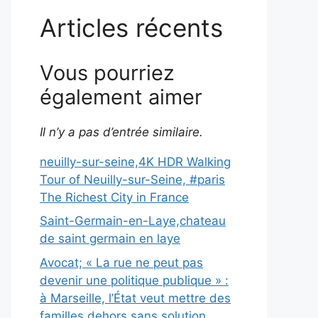
Articles récents
Vous pourriez
également aimer
Il n’y a pas d’entrée similaire.
neuilly-sur-seine,4K HDR Walking
Tour of Neuilly-sur-Seine, #paris
The Richest City in France
Saint-Germain-en-Laye,chateau
de saint germain en laye
Avocat; « La rue ne peut pas
devenir une politique publique » :
à Marseille, l’État veut mettre des
familles dehors sans solution