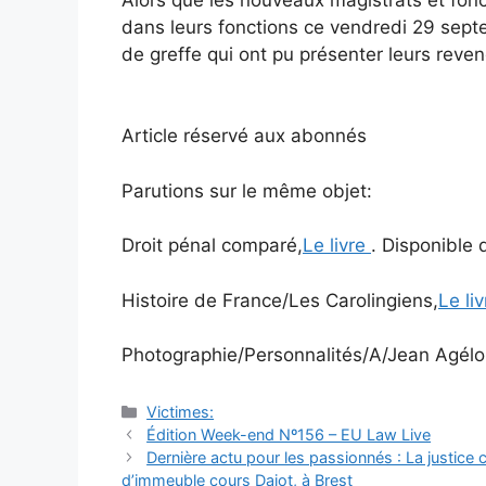
dans leurs fonctions ce vendredi 29 sept
de greffe qui ont pu présenter leurs reven
Article réservé aux abonnés
Parutions sur le même objet:
Droit pénal comparé,
Le livre
. Disponible 
Histoire de France/Les Carolingiens,
Le li
Photographie/Personnalités/A/Jean Agélo
Catégories
Victimes:
Navigation
Édition Week-end Nº156 – EU Law Live
des
Dernière actu pour les passionnés : La justice 
articles
d’immeuble cours Dajot, à Brest