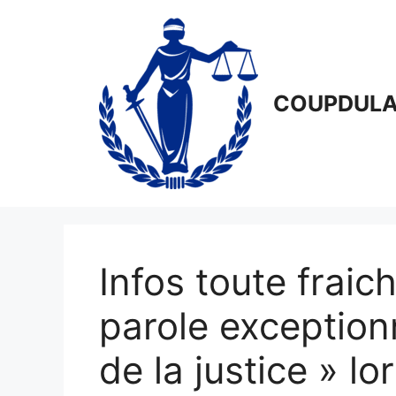
Aller
au
contenu
COUPDULA
Infos toute fraic
parole exception
de la justice » lo