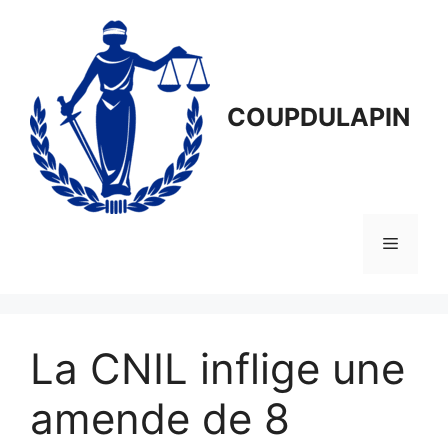
Aller
au
contenu
COUPDULAPIN
Menu
La CNIL inflige une
amende de 8