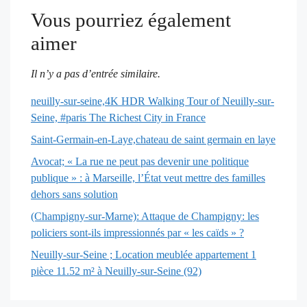
Vous pourriez également
aimer
Il n’y a pas d’entrée similaire.
neuilly-sur-seine,4K HDR Walking Tour of Neuilly-sur-
Seine, #paris The Richest City in France
Saint-Germain-en-Laye,chateau de saint germain en laye
Avocat; « La rue ne peut pas devenir une politique
publique » : à Marseille, l’État veut mettre des familles
dehors sans solution
(Champigny-sur-Marne): Attaque de Champigny: les
policiers sont-ils impressionnés par « les caïds » ?
Neuilly-sur-Seine ; Location meublée appartement 1
pièce 11.52 m² à Neuilly-sur-Seine (92)