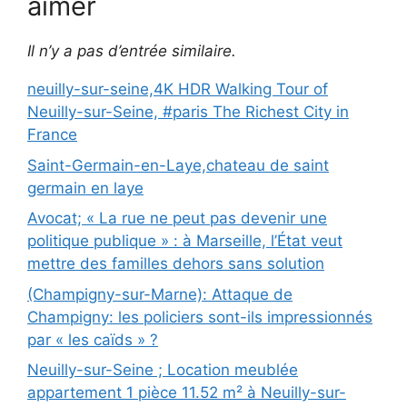
aimer
Il n’y a pas d’entrée similaire.
neuilly-sur-seine,4K HDR Walking Tour of
Neuilly-sur-Seine, #paris The Richest City in
France
Saint-Germain-en-Laye,chateau de saint
germain en laye
Avocat; « La rue ne peut pas devenir une
politique publique » : à Marseille, l’État veut
mettre des familles dehors sans solution
(Champigny-sur-Marne): Attaque de
Champigny: les policiers sont-ils impressionnés
par « les caïds » ?
Neuilly-sur-Seine ; Location meublée
appartement 1 pièce 11.52 m² à Neuilly-sur-