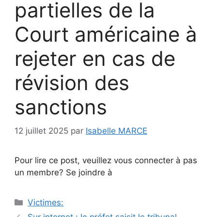
partielles de la
Court américaine à
rejeter en cas de
révision des
sanctions
12 juillet 2025
par
Isabelle MARCE
Pour lire ce post, veuillez vous connecter à pas
un membre? Se joindre à
Catégories
Victimes:
Navigation
Sur internet : le préfet saisit le tribunal